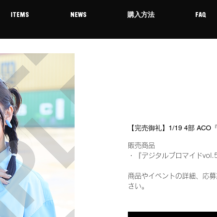
ITEMS
NEWS
購入方法
FAQ
【完売御礼】1/19 4部 AC
販売商品
・『デジタルブロマイドvol.
商品やイベントの詳細、応募
さい。