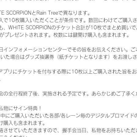
SCORPIONとRain Treeで異なります。
入で10枚購入いただくことが条件です。数回にわけてご購入
WHITE SCORPIONのチケット合計が10枚でまとめ買いであ
選券がプレゼントされます。枚数には鍵開け購入も含まれます。
日インフォメーションセンターでその旨をお伝えください。ご
ていた場合はグッズ抽選券（紙チケットとなります）をお渡し
TAアプリにチケットを付与する際に10枚以上ご購入された旨を
。
会の全行程終了後、実施される予定です。あらかじめご了承く
私物にサイン特典！
間中にご購入いただいた各部/各レーン毎のデジタルブロマイド
け購入も含まれます。
絡させていただきますので、握手会当日、私物をお持ちいただ