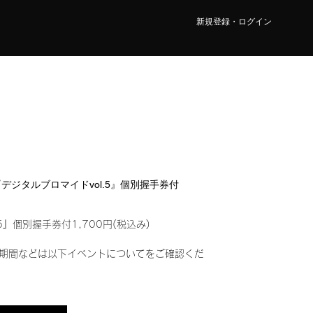
新規登録・ログイン
O『デジタルブロマイドvol.5』個別握手券付
5』個別握手券付1,700円(税込み)
期間などは以下イベントについてをご確認くだ