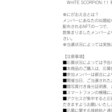
　WHITE SCORPION:11
※にがおえ会とは？
メンバーにあなたの似顔絵
配布されるNFTの一つで
数集まりましたメンバーよ
さい。
※当選状況によっては実施
【注意事項】
■応募状況によっては予告
■本商品のご購入は、応募
■参加メンバーは都合によ
■開催当日、ご当選された
■顔写真付き身分証明書、
■スマートフォンの機種に
■アクセスが集中すると応
だきますようお願いいたし
■応募に関する接続料と通