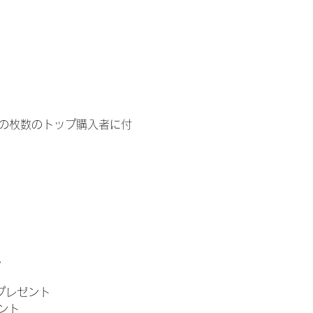
イドの枚数のトップ購入者に付
。
」プレゼント
ント