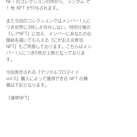
NFT のコレクションの中から、ランダム で 
1 枚 NFT が付与されます。
また今回のコレクションではメンバー1人に
つき世界に3枚しか存在しない、特別仕様の
『レアNFT』に加え、メンバーにあなたの似
顔絵を描いてもらえる『にがおえ会参加
NFT』もご用意しております。こちらはメン
バー1人につき5枚が上限となっておりま
す。
今回発売される『デジタルブロマイド
vol.5』購入によって獲得できる NFT の種
類は下記となります。
『通常NFT』
　WHITE SCORPION:11 種類の NFT
『レアNFT』(メンバー1人につき3枚上限の
限定NFT)
　WHITE SCORPION:11 種類の NFT(メン
バー本人による手書きのコメントとサイン