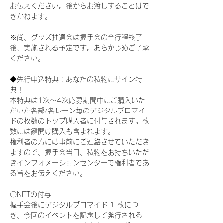
お伝えください。後からお渡しすることはで
きかねます。
※尚、グッズ抽選会は握手会の全行程終了
後、実施される予定です。あらかじめご了承
ください。
◆先行申込特典：あなたの私物にサイン特
典！
本特典は1次〜4次応募期間中にご購入いた
だいた各部/各レーン毎のデジタルブロマイ
ドの枚数のトップ購入者に付与されます。枚
数には鍵開け購入も含まれます。
権利者の方には事前にご連絡させていただき
ますので、握手会当日、私物をお持ちいただ
きインフォメーションセンターで権利者であ
る旨をお伝えください。
〇NFTの付与
握手会後にデジタルブロマイド 1 枚につ
き、今回のイベントを記念して発行される 