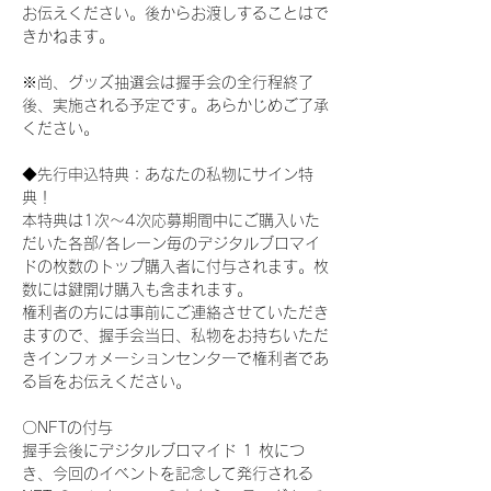
お伝えください。後からお渡しすることはで
きかねます。
※尚、グッズ抽選会は握手会の全行程終了
後、実施される予定です。あらかじめご了承
ください。
◆先行申込特典：あなたの私物にサイン特
典！
本特典は1次〜4次応募期間中にご購入いた
だいた各部/各レーン毎のデジタルブロマイ
ドの枚数のトップ購入者に付与されます。枚
数には鍵開け購入も含まれます。
権利者の方には事前にご連絡させていただき
ますので、握手会当日、私物をお持ちいただ
きインフォメーションセンターで権利者であ
る旨をお伝えください。
〇NFTの付与
握手会後にデジタルブロマイド 1 枚につ
き、今回のイベントを記念して発行される 