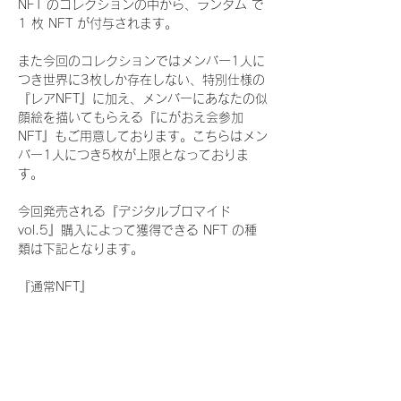
NFT のコレクションの中から、ランダム で 
1 枚 NFT が付与されます。
また今回のコレクションではメンバー1人に
つき世界に3枚しか存在しない、特別仕様の
『レアNFT』に加え、メンバーにあなたの似
顔絵を描いてもらえる『にがおえ会参加
NFT』もご用意しております。こちらはメン
バー1人につき5枚が上限となっておりま
す。
今回発売される『デジタルブロマイド
vol.5』購入によって獲得できる NFT の種
類は下記となります。
『通常NFT』
　WHITE SCORPION:11 種類の NFT
『レアNFT』(メンバー1人につき3枚上限の
限定NFT)
　WHITE SCORPION:11 種類の NFT(メン
バー本人による手書きのコメントとサイン