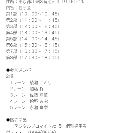
住所：東京都江東区有明3-4-10 TFTビル
内容：握手会
第1部（10：00～10：45） 
第2部（11：00～11：45）
第3部（12：00～12：45）
第4部（13：00～13：45）
第5部（14：00～14：45）
第6部（15：30～16：15）
第7部（16：30～17：15）
第8部（17：30～18：15）
◆参加メンバー
2部
・1レーン　綾瀬 ことり
・2レーン　加藤 柊
・3レーン　佐藤 莉華
・4レーン　鈴野 みお
・5レーン　永瀬 真梨
◆販売商品
・『デジタルブロマイドvol.5』個別握手券
付・・・1,700円(税込み)