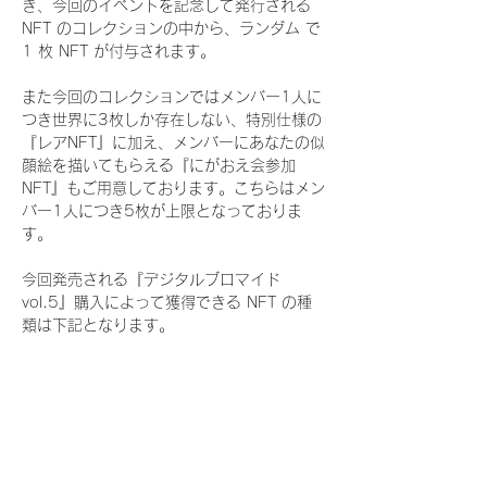
き、今回のイベントを記念して発行される 
NFT のコレクションの中から、ランダム で 
1 枚 NFT が付与されます。
また今回のコレクションではメンバー1人に
つき世界に3枚しか存在しない、特別仕様の
『レアNFT』に加え、メンバーにあなたの似
顔絵を描いてもらえる『にがおえ会参加
NFT』もご用意しております。こちらはメン
バー1人につき5枚が上限となっておりま
す。
今回発売される『デジタルブロマイド
vol.5』購入によって獲得できる NFT の種
類は下記となります。
『通常NFT』
　Rain Tree:16種類のNFT
『レアNFT』(メンバー1人につき3枚上限の
限定NFT)
　Rain Tree:16種類のNFT(メンバー本人に