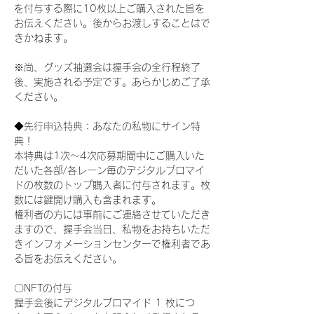
を付与する際に10枚以上ご購入された旨を
お伝えください。後からお渡しすることはで
きかねます。
※尚、グッズ抽選会は握手会の全行程終了
後、実施される予定です。あらかじめご了承
ください。
◆先行申込特典：あなたの私物にサイン特
典！
本特典は1次〜4次応募期間中にご購入いた
だいた各部/各レーン毎のデジタルブロマイ
ドの枚数のトップ購入者に付与されます。枚
数には鍵開け購入も含まれます。
権利者の方には事前にご連絡させていただき
ますので、握手会当日、私物をお持ちいただ
きインフォメーションセンターで権利者であ
る旨をお伝えください。
〇NFTの付与
握手会後にデジタルブロマイド 1 枚につ