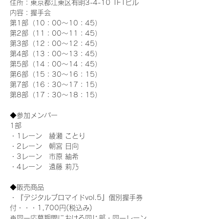
住所：東京都江東区有明3-4-10 TFTビル
内容：握手会
第1部（10：00～10：45） 
第2部（11：00～11：45）
第3部（12：00～12：45）
第4部（13：00～13：45）
第5部（14：00～14：45）
第6部（15：30～16：15）
第7部（16：30～17：15）
第8部（17：30～18：15）
◆参加メンバー
1部 
・1レーン　綾瀬 ことり
・2レーン　朝宮 日向
・3レーン　市原 紬希
・4レーン　遠藤 莉乃
◆販売商品
・『デジタルブロマイドvol.5』個別握手券
付・・・1,700円(税込み)
※同一応募期間における同じ部・同一レーン