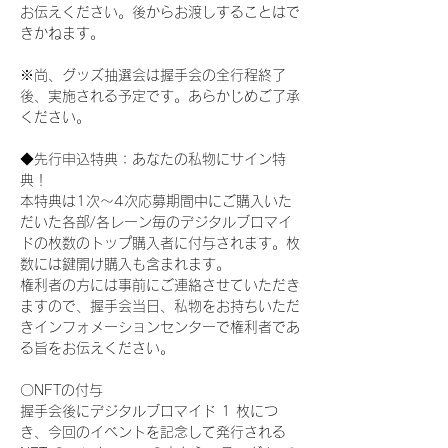
お伝えください。後からお渡しすることはで
きかねます。
※尚、グッズ抽選会は握手会の全行程終了
後、実施される予定です。あらかじめご了承
ください。
◆先行申込特典：あなたの私物にサイン特
典！
本特典は1次〜4次応募期間中にご購入いた
だいた各部/各レーン毎のデジタルブロマイ
ドの枚数のトップ購入者に付与されます。枚
数には鍵開け購入も含まれます。
権利者の方には事前にご連絡させていただき
ますので、握手会当日、私物をお持ちいただ
きインフォメーションセンターで権利者であ
る旨をお伝えください。
〇NFTの付与
握手会後にデジタルブロマイド 1 枚につ
き、今回のイベントを記念して発行される 