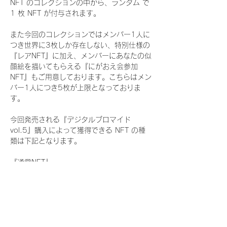
NFT のコレクションの中から、ランダム で 
1 枚 NFT が付与されます。
また今回のコレクションではメンバー1人に
つき世界に3枚しか存在しない、特別仕様の
『レアNFT』に加え、メンバーにあなたの似
顔絵を描いてもらえる『にがおえ会参加
NFT』もご用意しております。こちらはメン
バー1人につき5枚が上限となっておりま
す。
今回発売される『デジタルブロマイド
vol.5』購入によって獲得できる NFT の種
類は下記となります。
『通常NFT』
　Rain Tree:16種類のNFT
『レアNFT』(メンバー1人につき3枚上限の
限定NFT)
　Rain Tree:16種類のNFT(メンバー本人に
よる手書きのコメントとサイン入)