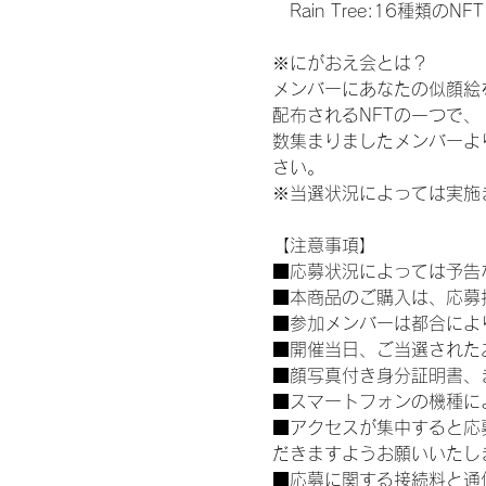
　Rain Tree:16種類のNFT
※にがおえ会とは？
メンバーにあなたの似顔絵
配布されるNFTの一つで
数集まりましたメンバーよ
さい。
※当選状況によっては実施
【注意事項】
■応募状況によっては予告
■本商品のご購入は、応募
■参加メンバーは都合によ
■開催当日、ご当選された
■顔写真付き身分証明書、
■スマートフォンの機種に
■アクセスが集中すると応
だきますようお願いいたし
■応募に関する接続料と通