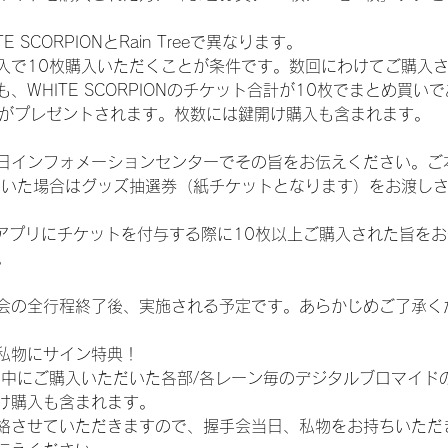
SCORPIONとRain Treeで異なります。
入で10枚購入いただくことが条件です。数回にわけてご購入
WHITE SCORPIONのチケット合計が10枚でまとめ買いであ
選券がプレゼントされます。枚数には鍵開け購入も含まれます。
日インフォメーションセンターでその旨をお伝えください。ご
ていた場合はグッズ抽選券（紙チケットとなります）をお渡し
TAアプリにチケットを付与する際に10枚以上ご購入された旨を
。
会の全行程終了後、実施される予定です。あらかじめご了承く
私物にサイン特典！
間中にご購入いただいた各部/各レーン毎のデジタルブロマイド
け購入も含まれます。
絡させていただきますので、握手会当日、私物をお持ちいただ