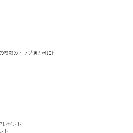
イドの枚数のトップ購入者に付
。
」プレゼント
ント