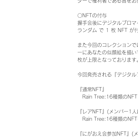
ターで権利者である旨をお
〇NFTの付与
握手会後にデジタルブロマイ
ランダム で 1 枚 NFT 
また今回のコレクションで
ーにあなたの似顔絵を描い
枚が上限となっております
今回発売される『デジタルブ
『通常NFT』
　Rain Tree:16種類のNFT
『レアNFT』(メンバー1人
　Rain Tree:16種類
『にがおえ会参加NFT』(