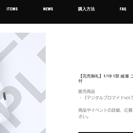
ITEMS
NEWS
購入方法
FAQ
【完売御礼】1/19 1部 綾瀬
付
販売商品
・『デジタルブロマイドvol.
商品やイベントの詳細、応募
さい。