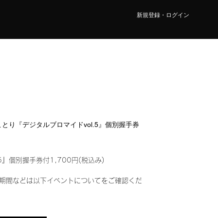
新規登録・ログイン
 ことり『デジタルブロマイドvol.5』個別握手券
5』個別握手券付1,700円(税込み)
期間などは以下イベントについてをご確認くだ