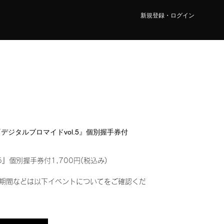
新規登録・ログイン
O『デジタルブロマイドvol.5』個別握手券付
5』個別握手券付1,700円(税込み)
期間などは以下イベントについてをご確認くだ