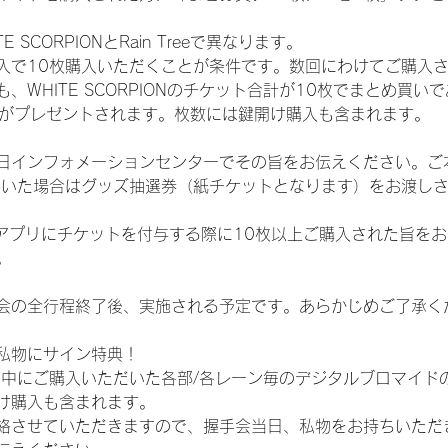
SCORPIONとRain Treeで異なります。
入で10枚購入いただくことが条件です。数回にわけてご購入
WHITE SCORPIONのチケット合計が10枚でまとめ買いであ
選券がプレゼントされます。枚数には鍵開け購入も含まれます。
日インフォメーションセンターでその旨をお伝えください。ご
ていた場合はグッズ抽選券（紙チケットとなります）をお渡し
TAアプリにチケットを付与する際に10枚以上ご購入された旨を
。
会の全行程終了後、実施される予定です。あらかじめご了承く
私物にサイン特典！
間中にご購入いただいた各部/各レーン毎のデジタルブロマイド
け購入も含まれます。
絡させていただきますので、握手会当日、私物をお持ちいただ