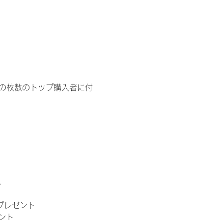
イドの枚数のトップ購入者に付
。
」プレゼント
ント