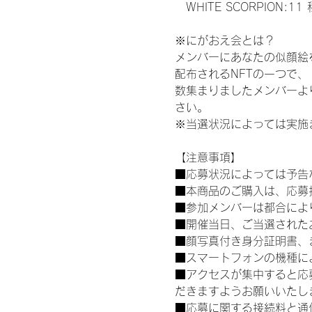
　WHITE SCORPION:11
※にがおえ会とは？
メンバーにあなたの似顔絵
配布されるNFTの一つで
数集まりましたメンバーよ
さい。
※当選状況によっては実施
【注意事項】
■応募状況によっては予告
■本商品のご購入は、応募
■参加メンバーは都合によ
■開催当日、ご当選された
■顔写真付き身分証明書、
■スマートフォンの機種に
■アクセスが集中すると応
だきますようお願いいたし
■応募に関する接続料と通