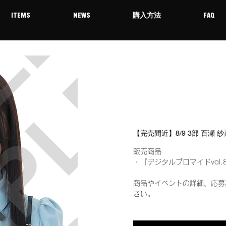
ITEMS
NEWS
購入方法
FAQ
【完売間近】8/9 3部 百瀬
販売商品
・『デジタルブロマイドvol.
商品やイベントの詳細、応募
さい。