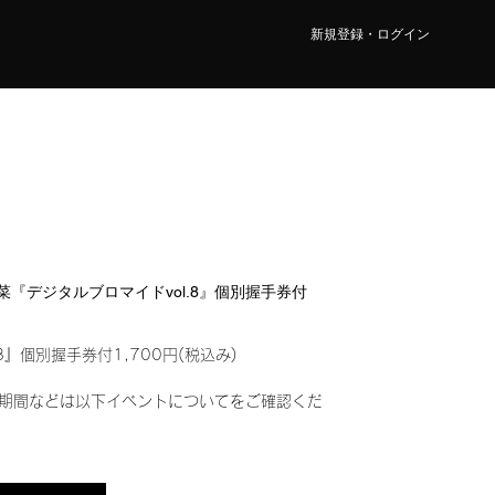
新規登録・ログイン
 紗菜『デジタルブロマイドvol.8』個別握手券付
8』個別握手券付1,700円(税込み)
期間などは以下イベントについてをご確認くだ