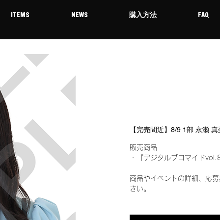
ITEMS
NEWS
購入方法
FAQ
【完売間近】8/9 1部 永瀬
販売商品
・『デジタルブロマイドvol.
商品やイベントの詳細、応募
さい。