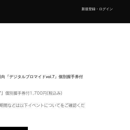
新規登録・ログイン
 日向『デジタルブロマイドvol.7』個別握手券付
7』個別握手券付1,700円(税込み)
期間などは以下イベントについてをご確認くだ