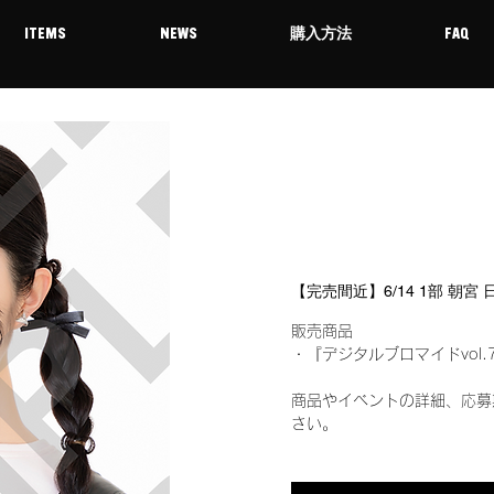
ITEMS
NEWS
購入方法
FAQ
【完売間近】6/14 1部 朝宮
販売商品
・『デジタルブロマイドvol.
商品やイベントの詳細、応募
さい。