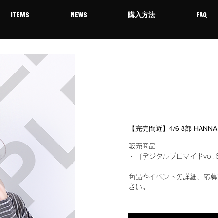
ITEMS
NEWS
購入方法
FAQ
【完売間近】4/6 8部 HAN
販売商品
・『デジタルブロマイドvol.
商品やイベントの詳細、応募
さい。