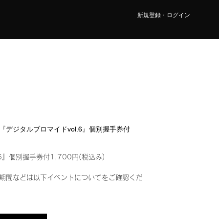
新規登録・ログイン
NA『デジタルブロマイドvol.6』個別握手券付
6』個別握手券付1,700円(税込み)
期間などは以下イベントについてをご確認くだ