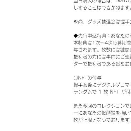
当日購入の場合は、DIS
しすることはできかねます
※尚、グッズ抽選会は握手
◆先行申込特典：あなたの
本特典は1次〜4次応募期
与されます。枚数には鍵開
権利者の方には事前にご連
ターで権利者である旨をお
〇NFTの付与
握手会後にデジタルブロマイ
ランダムで 1 枚 NFT 
また今回のコレクションで
ーにあなたの似顔絵を描い
枚が上限となっております