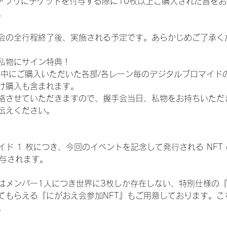
TAアプリにチケットを付与する際に10枚以上ご購入された旨を
。
会の全行程終了後、実施される予定です。あらかじめご了承く
私物にサイン特典！
間中にご購入いただいた各部/各レーン毎のデジタルブロマイド
け購入も含まれます。
絡させていただきますので、握手会当日、私物をお持ちいただ
伝えください。
ド 1 枚につき、今回のイベントを記念して発行される NFT
が付与されます。
はメンバー1人につき世界に3枚しか存在しない、特別仕様の『
てもらえる『にがおえ会参加NFT』もご用意しております。こ
。