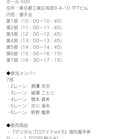
ホール 500
住所：東京都江東区有明3-4-10 TFTビル
内容：握手会
第1部（10：00～10：45） 
第2部（11：00～11：45）
第3部（12：00～12：45）
第4部（13：00～13：45）
第5部（14：00～14：45）
第6部（15：30～16：15）
第7部（16：30～17：15）
◆参加メンバー
7部 
・2レーン　黒澤 禾恋
・3レーン　綾瀬 ことり
・4レーン　橋本 真希
・5レーン　吉川 海未
・6レーン　新野 楓果
◆販売商品
・『デジタルブロマイドvol.6』個別握手券
付・・・1,700円(税込み)