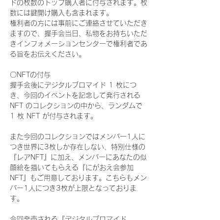
ドの枚数のトップ購入者に付与されます。枚
数には鍵開け購入も含まれます。
権利者の方には事前にご連絡させていただき
ますので、握手会当日、私物をお持ちいただ
きインフォメーションセンターで権利者であ
る旨をお伝えください。
〇NFTの付与
握手会後にデジタルブロマイド 1 枚につ
き、今回のイベントを記念して発行される 
NFT のコレクションの中から、ランダムで 
1 枚 NFT が付与されます。
また今回のコレクションではメンバー1人に
つき世界に3枚しか存在しない、特別仕様の
『レアNFT』に加え、メンバーにあなたの似
顔絵を描いてもらえる『にがおえ会参加
NFT』もご用意しております。こちらもメン
バー1人につき3枚が上限となっておりま
す。
今回発売される『デジタルブロマイド