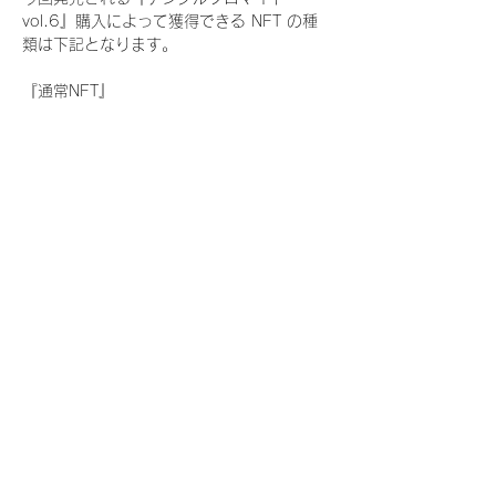
vol.6』購入によって獲得できる NFT の種
類は下記となります。
『通常NFT』
　Rain Tree:17種類のNFT
『レアNFT』(メンバー1人につき3枚上限の
限定NFT)
　Rain Tree:17種類のNFT(メンバー本人に
よる手書きのコメントとサイン入)
『SR NFT』(メンバー1人につき1枚上限の
限定NFT)
　Rain Tree:17種類のNFT(メンバー本人に
よる手書きのコメントとサイン入)
『にがおえ会参加NFT』(メンバー1人につ
き3枚上限の限定NFT)
　Rain Tree:17種類のNFT
※にがおえ会とは？