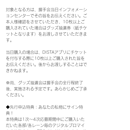
対象となる方は、握手会当日インフォメーシ
ョンセンターでその旨をお伝えください。ご
本人様確認をさせていただき、10枚以上ご
購入されていた場合はグッズ抽選券（紙チケ
ットとなります）をお渡しさせていただきま
す。
当日購入の場合は、DISTAアプリにチケット
を付与する際に10枚以上ご購入された旨を
お伝えください。後からお渡しすることはで
きかねます。
※尚、グッズ抽選会は握手会の全行程終了
後、実施される予定です。あらかじめご了承
ください。
◆先行申込特典：あなたの私物にサイン特
典！
本特典は1次〜4次応募期間中にご購入いた
だいた各部/各レーン毎のデジタルブロマイ