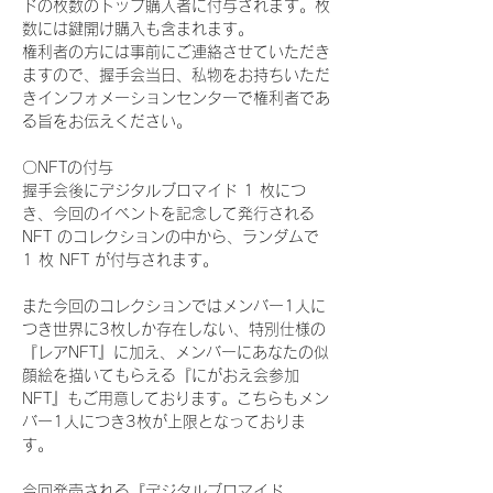
ドの枚数のトップ購入者に付与されます。枚
数には鍵開け購入も含まれます。
権利者の方には事前にご連絡させていただき
ますので、握手会当日、私物をお持ちいただ
きインフォメーションセンターで権利者であ
る旨をお伝えください。
〇NFTの付与
握手会後にデジタルブロマイド 1 枚につ
き、今回のイベントを記念して発行される 
NFT のコレクションの中から、ランダムで 
1 枚 NFT が付与されます。
また今回のコレクションではメンバー1人に
つき世界に3枚しか存在しない、特別仕様の
『レアNFT』に加え、メンバーにあなたの似
顔絵を描いてもらえる『にがおえ会参加
NFT』もご用意しております。こちらもメン
バー1人につき3枚が上限となっておりま
す。
今回発売される『デジタルブロマイド