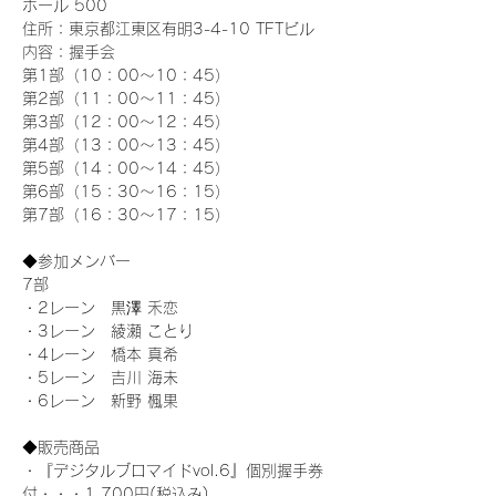
ホール 500
住所：東京都江東区有明3-4-10 TFTビル
内容：握手会
第1部（10：00～10：45） 
第2部（11：00～11：45）
第3部（12：00～12：45）
第4部（13：00～13：45）
第5部（14：00～14：45）
第6部（15：30～16：15）
第7部（16：30～17：15）
◆参加メンバー
7部 
・2レーン　黒澤 禾恋
・3レーン　綾瀬 ことり
・4レーン　橋本 真希
・5レーン　吉川 海未
・6レーン　新野 楓果
◆販売商品
・『デジタルブロマイドvol.6』個別握手券
付・・・1,700円(税込み)