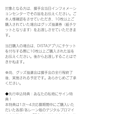
対象となる方は、握手会当日インフォメーシ
ョンセンターでその旨をお伝えください。ご
本人様確認をさせていただき、10枚以上ご
購入されていた場合はグッズ抽選券（紙チケ
ットとなります）をお渡しさせていただきま
す。
当日購入の場合は、DISTAアプリにチケット
を付与する際に10枚以上ご購入された旨を
お伝えください。後からお渡しすることはで
きかねます。
※尚、グッズ抽選会は握手会の全行程終了
後、実施される予定です。あらかじめご了承
ください。
◆先行申込特典：あなたの私物にサイン特
典！
本特典は1次〜4次応募期間中にご購入いた
だいた各部/各レーン毎のデジタルブロマイ