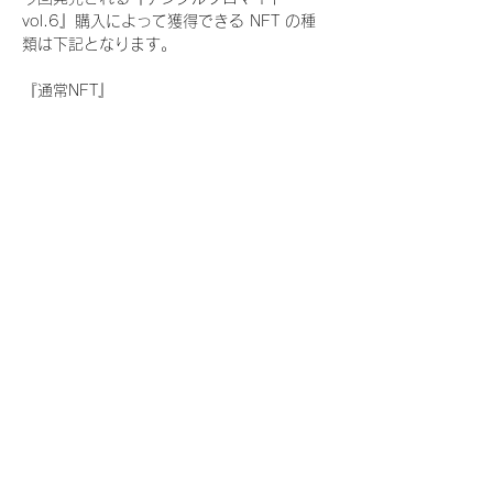
vol.6』購入によって獲得できる NFT の種
類は下記となります。
『通常NFT』
　Rain Tree:17種類のNFT
『レアNFT』(メンバー1人につき3枚上限の
限定NFT)
　Rain Tree:17種類のNFT(メンバー本人に
よる手書きのコメントとサイン入)
『SR NFT』(メンバー1人につき1枚上限の
限定NFT)
　Rain Tree:17種類のNFT(メンバー本人に
よる手書きのコメントとサイン入)
『にがおえ会参加NFT』(メンバー1人につ
き3枚上限の限定NFT)
　Rain Tree:17種類のNFT
※にがおえ会とは？