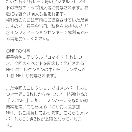
だいた各部/各レーン毎のデジタルブロマイ
ドの枚数のトップ購入者に付与されます。枚
数には鍵開け購入も含まれます。
権利者の方には事前にご連絡させていただき
ますので、握手会当日、私物をお持ちいただ
きインフォメーションセンターで権利者であ
る旨をお伝えください。
〇NFTの付与
握手会後にデジタルブロマイド 1 枚につ
き、今回のイベントを記念して発行される 
NFT のコレクションの中から、ランダムで 
1 枚 NFT が付与されます。
また今回のコレクションではメンバー1人に
つき世界に3枚しか存在しない、特別仕様の
『レアNFT』に加え、メンバーにあなたの似
顔絵を描いてもらえる『にがおえ会参加
NFT』もご用意しております。こちらもメン
バー1人につき3枚が上限となっておりま
す。