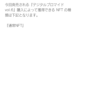
今回発売される『デジタルブロマイド
vol.6』購入によって獲得できる NFT の種
類は下記となります。
『通常NFT』
　Rain Tree:17種類のNFT
『レアNFT』(メンバー1人につき3枚上限の
限定NFT)
　Rain Tree:17種類のNFT(メンバー本人に
よる手書きのコメントとサイン入)
『SR NFT』(メンバー1人につき1枚上限の
限定NFT)
　Rain Tree:17種類のNFT(メンバー本人に
よる手書きのコメントとサイン入)
『にがおえ会参加NFT』(メンバー1人につ
き3枚上限の限定NFT)
　Rain Tree:17種類のNFT