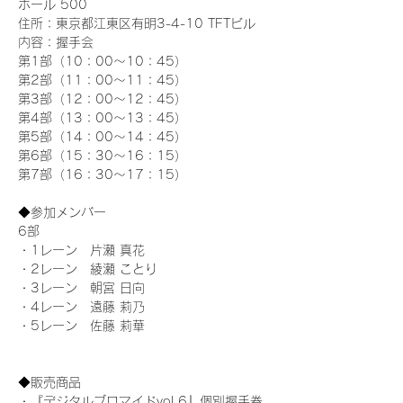
ホール 500
住所：東京都江東区有明3-4-10 TFTビル
内容：握手会
第1部（10：00～10：45） 
第2部（11：00～11：45）
第3部（12：00～12：45）
第4部（13：00～13：45）
第5部（14：00～14：45）
第6部（15：30～16：15）
第7部（16：30～17：15）
◆参加メンバー
6部 
・1レーン　片瀬 真花
・2レーン　綾瀬 ことり
・3レーン　朝宮 日向
・4レーン　遠藤 莉乃
・5レーン　佐藤 莉華
◆販売商品
・『デジタルブロマイドvol.6』個別握手券