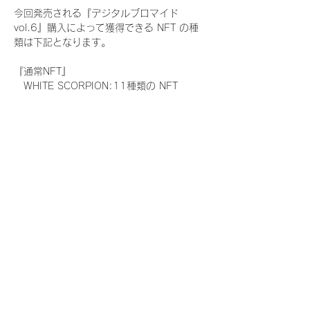
今回発売される『デジタルブロマイド
vol.6』購入によって獲得できる NFT の種
類は下記となります。
『通常NFT』
　WHITE SCORPION:11種類の NFT
『レアNFT』(メンバー1人につき3枚上限の
限定NFT)
　WHITE SCORPION:11種類の NFT(メン
バー本人による手書きのコメントとサイン
入)
『SR NFT』(メンバー1人につき1枚上限の
限定NFT)
　WHITE SCORPION:11種類の NFT(メン
バー本人による手書きのコメントとサイン
入)
『にがおえ会参加NFT』(メンバー1人につ
き3枚上限の限定NFT)