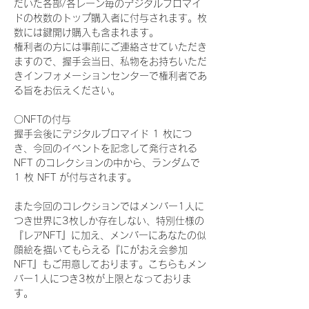
だいた各部/各レーン毎のデジタルブロマイ
ドの枚数のトップ購入者に付与されます。枚
数には鍵開け購入も含まれます。
権利者の方には事前にご連絡させていただき
ますので、握手会当日、私物をお持ちいただ
きインフォメーションセンターで権利者であ
る旨をお伝えください。
〇NFTの付与
握手会後にデジタルブロマイド 1 枚につ
き、今回のイベントを記念して発行される 
NFT のコレクションの中から、ランダムで 
1 枚 NFT が付与されます。
また今回のコレクションではメンバー1人に
つき世界に3枚しか存在しない、特別仕様の
『レアNFT』に加え、メンバーにあなたの似
顔絵を描いてもらえる『にがおえ会参加
NFT』もご用意しております。こちらもメン
バー1人につき3枚が上限となっておりま
す。