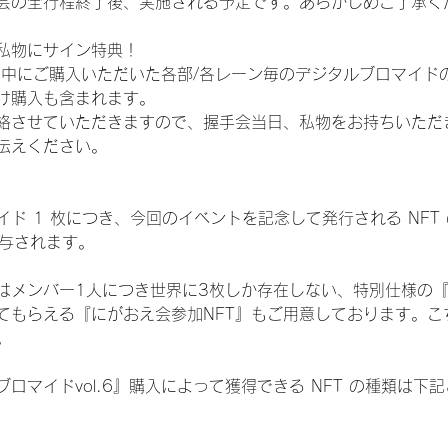
会の全行程終了後、実施される予定です。あらかじめご了承く
私物にサイン特典！
間中にご購入いただいた各部/各レーン毎のデジタルブロマイド
け購入も含まれます。
絡させていただきますので、握手会当日、私物をお持ちいただ
伝えください。
ド 1 枚につき、今回のイベントを記念して発行される NFT
が付与されます。
はメンバー1人につき世界に3枚しか存在しない、特別仕様の『
てもらえる『にがおえ会参加NFT』もご用意しております。こ
。
ロマイドvol.6』購入によって獲得できる NFT の種類は下