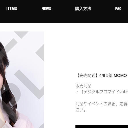
ITEMS
NEWS
購入方法
FAQ
【完売間近】4/6 5部 MOM
販売商品
・『デジタルブロマイドvol.
商品やイベントの詳細、応募
さい。