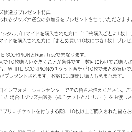
ッズ抽選券プレゼント特典
われるグッズ抽選会の参加券をプレゼントさせていただきます
SHOPでデジタルブロマイドを購入された方に「10枚購入ごとに1枚
マイドを購入された方に「まとめ買い10枚につき1枚」プレゼ
SCORPIONとRain Treeで異なります。
入で10枚購入いただくことが条件です。数回にわけてご購入
WHITE SCORPIONのチケット合計が10枚でまとめ買いであ
選券がプレゼントされます。枚数には鍵開け購入も含まれます。
日インフォメーションセンターでその旨をお伝えください。ご
ていた場合はグッズ抽選券（紙チケットとなります）をお渡し
TAアプリにチケットを付与する際に10枚以上ご購入された旨を
。