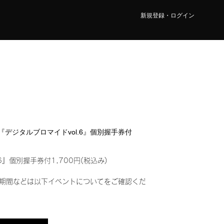
新規登録・ログイン
O『デジタルブロマイドvol.6』個別握手券付
6』個別握手券付1,700円(税込み)
期間などは以下イベントについてをご確認くだ