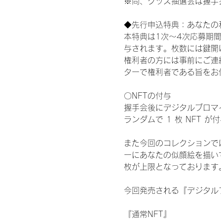
※尚、グッズ抽選会は握手
◆先行申込特典：あなたの
本特典は1次〜4次応募期
与されます。枚数には鍵開
権利者の方には事前にご連
ターで権利者である旨をお
〇NFTの付与
握手会後にデジタルブロマイ
ランダムで 1 枚 NFT 
また今回のコレクションで
ーにあなたの似顔絵を描い
枚が上限となっております
今回発売される『デジタルブ
『通常NFT』