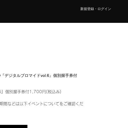
新規登録・ログイン
CO『デジタルブロマイドvol.6』個別握手券付
6』個別握手券付1,700円(税込み)
期間などは以下イベントについてをご確認くだ