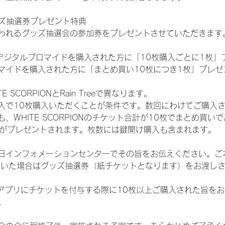
ッズ抽選券プレゼント特典
われるグッズ抽選会の参加券をプレゼントさせていただきます
SHOPでデジタルブロマイドを購入された方に「10枚購入ごとに1枚
マイドを購入された方に「まとめ買い10枚につき1枚」プレゼ
SCORPIONとRain Treeで異なります。
入で10枚購入いただくことが条件です。数回にわけてご購入
WHITE SCORPIONのチケット合計が10枚でまとめ買いであ
選券がプレゼントされます。枚数には鍵開け購入も含まれます。
日インフォメーションセンターでその旨をお伝えください。ご
ていた場合はグッズ抽選券（紙チケットとなります）をお渡し
TAアプリにチケットを付与する際に10枚以上ご購入された旨を
。