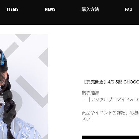
ITEMS
NEWS
購入方法
FAQ
【完売間近】4/6 5部 CHO
販売商品
・『デジタルブロマイドvol.
商品やイベントの詳細、応募
さい。