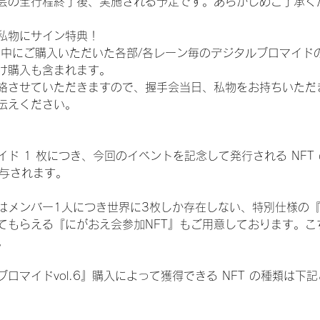
会の全行程終了後、実施される予定です。あらかじめご了承く
私物にサイン特典！
間中にご購入いただいた各部/各レーン毎のデジタルブロマイド
け購入も含まれます。
絡させていただきますので、握手会当日、私物をお持ちいただ
伝えください。
ド 1 枚につき、今回のイベントを記念して発行される NFT
が付与されます。
はメンバー1人につき世界に3枚しか存在しない、特別仕様の『
てもらえる『にがおえ会参加NFT』もご用意しております。こ
。
ロマイドvol.6』購入によって獲得できる NFT の種類は下