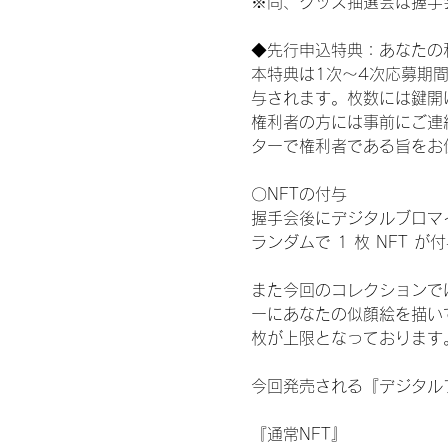
※尚、グッズ抽選会は握手
◆先行申込特典：あなたの
本特典は1次〜4次応募期
与されます。枚数には鍵開
権利者の方には事前にご連
ターで権利者である旨をお
〇NFTの付与
握手会後にデジタルブロマイ
ランダムで 1 枚 NFT 
また今回のコレクションで
ーにあなたの似顔絵を描い
枚が上限となっております
今回発売される『デジタルブ
『通常NFT』