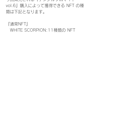
vol.6』購入によって獲得できる NFT の種
類は下記となります。
『通常NFT』
　WHITE SCORPION:11種類の NFT
『レアNFT』(メンバー1人につき3枚上限の
限定NFT)
　WHITE SCORPION:11種類の NFT(メン
バー本人による手書きのコメントとサイン
入)
『SR NFT』(メンバー1人につき1枚上限の
限定NFT)
　WHITE SCORPION:11種類の NFT(メン
バー本人による手書きのコメントとサイン
入)
『にがおえ会参加NFT』(メンバー1人につ
き3枚上限の限定NFT)
　WHITE SCORPION:11種類の NFT