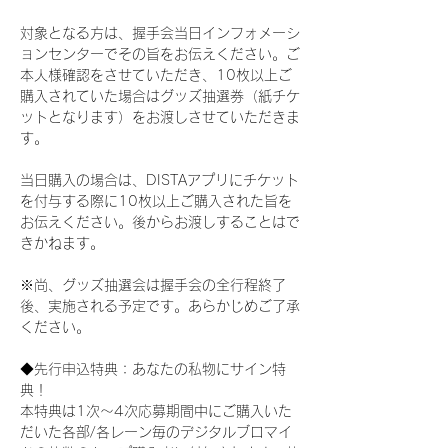
対象となる方は、握手会当日インフォメーシ
ョンセンターでその旨をお伝えください。ご
本人様確認をさせていただき、10枚以上ご
購入されていた場合はグッズ抽選券（紙チケ
ットとなります）をお渡しさせていただきま
す。
当日購入の場合は、DISTAアプリにチケット
を付与する際に10枚以上ご購入された旨を
お伝えください。後からお渡しすることはで
きかねます。
※尚、グッズ抽選会は握手会の全行程終了
後、実施される予定です。あらかじめご了承
ください。
◆先行申込特典：あなたの私物にサイン特
典！
本特典は1次〜4次応募期間中にご購入いた
だいた各部/各レーン毎のデジタルブロマイ