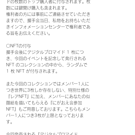
ドの枚数のトップ購入者に付与されます。枚
数には鍵開け購入も含まれます。
権利者の方には事前にご連絡させていただき
ますので、握手会当日、私物をお持ちいただ
きインフォメーションセンターで権利者であ
る旨をお伝えください。
〇NFTの付与
握手会後にデジタルブロマイド 1 枚につ
き、今回のイベントを記念して発行される 
NFT のコレクションの中から、ランダムで 
1 枚 NFT が付与されます。
また今回のコレクションではメンバー1人に
つき世界に3枚しか存在しない、特別仕様の
『レアNFT』に加え、メンバーにあなたの似
顔絵を描いてもらえる『にがおえ会参加
NFT』もご用意しております。こちらもメン
バー1人につき3枚が上限となっておりま
す。
今回発売される『デジタルブロマイド