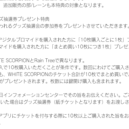
、追加販売の部/レーンも本特典の対象となります。
ッズ抽選券プレゼント特典
われるグッズ抽選会の参加券をプレゼントさせていただきます
SHOPでデジタルブロマイドを購入された方に「10枚購入ごとに1枚
マイドを購入された方に「まとめ買い10枚につき1枚」プレゼ
SCORPIONとRain Treeで異なります。
入で10枚購入いただくことが条件です。数回にわけてご購入
WHITE SCORPIONのチケット合計が10枚でまとめ買いであ
選券がプレゼントされます。枚数には鍵開け購入も含まれます。
日インフォメーションセンターでその旨をお伝えください。ご
ていた場合はグッズ抽選券（紙チケットとなります）をお渡し
TAアプリにチケットを付与する際に10枚以上ご購入された旨を
。