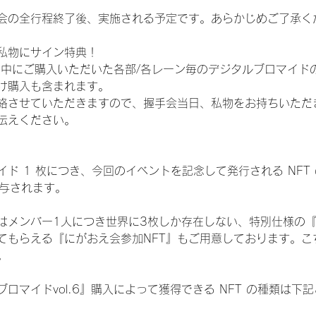
会の全行程終了後、実施される予定です。あらかじめご了承く
私物にサイン特典！
間中にご購入いただいた各部/各レーン毎のデジタルブロマイド
け購入も含まれます。
絡させていただきますので、握手会当日、私物をお持ちいただ
伝えください。
ド 1 枚につき、今回のイベントを記念して発行される NFT
が付与されます。
はメンバー1人につき世界に3枚しか存在しない、特別仕様の『
てもらえる『にがおえ会参加NFT』もご用意しております。こ
。
ロマイドvol.6』購入によって獲得できる NFT の種類は下