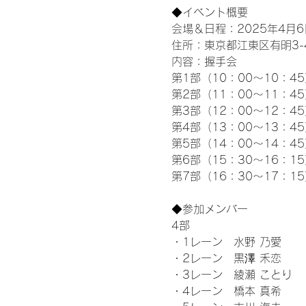
◆イベント概要 
会場＆日程：2025年4月6
住所：東京都江東区有明3-4-
内容：握手会
第1部（10：00～10：45
第2部（11：00～11：4
第3部（12：00～12：4
第4部（13：00～13：4
第5部（14：00～14：4
第6部（15：30～16：1
第7部（16：30～17：1
◆参加メンバー
4部 
・1レーン　水野 乃愛
・2レーン　黒澤 禾恋
・3レーン　綾瀬 ことり
・4レーン　橋本 真希