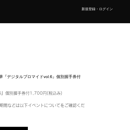
新規登録・ログイン
 莉華『デジタルブロマイドvol.6』個別握手券付
6』個別握手券付1,700円(税込み)
期間などは以下イベントについてをご確認くだ