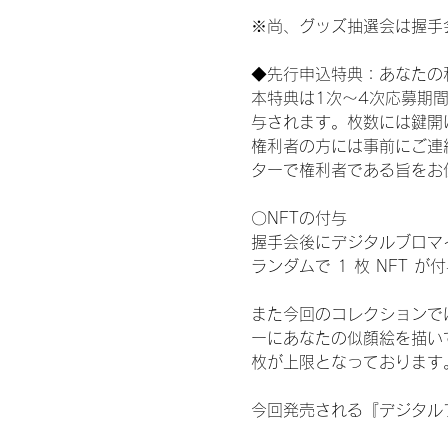
※尚、グッズ抽選会は握手
◆先行申込特典：あなたの
本特典は1次〜4次応募期
与されます。枚数には鍵開
権利者の方には事前にご連
ターで権利者である旨をお
〇NFTの付与
握手会後にデジタルブロマイ
ランダムで 1 枚 NFT 
また今回のコレクションで
ーにあなたの似顔絵を描い
枚が上限となっております
今回発売される『デジタルブ