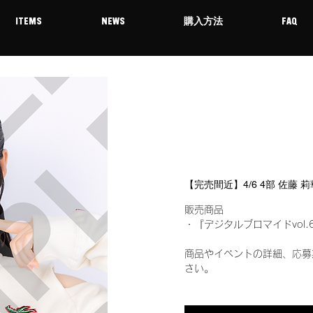
ITEMS
NEWS
購入方法
FAQ
【完売間近】4/6 4部 佐藤
販売商品
・『デジタルブロマイドvol.
商品やイベントの詳細、応募
さい。