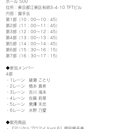
ホール 500
住所：東京都江東区有明3-4-10 TFTビル
内容：握手会
第1部（10：00～10：45） 
第2部（11：00～11：45）
第3部（12：00～12：45）
第4部（13：00～13：45）
第5部（14：00～14：45）
第6部（15：30～16：15）
第7部（16：30～17：15）
◆参加メンバー
4部 
・1レーン　綾瀬 ことり
・2レーン　橋本 真希
・3レーン　吉川 海未
・4レーン　佐藤 莉華
・5レーン　黒澤 禾恋
・6レーン　水野 乃愛
◆販売商品
・『デジタルブロマイドvol.6』個別握手券