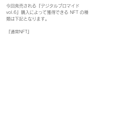
今回発売される『デジタルブロマイド
vol.6』購入によって獲得できる NFT の種
類は下記となります。
『通常NFT』
　Rain Tree:17種類のNFT
『レアNFT』(メンバー1人につき3枚上限の
限定NFT)
　Rain Tree:17種類のNFT(メンバー本人に
よる手書きのコメントとサイン入)
『SR NFT』(メンバー1人につき1枚上限の
限定NFT)
　Rain Tree:17種類のNFT(メンバー本人に
よる手書きのコメントとサイン入)
『にがおえ会参加NFT』(メンバー1人につ
き3枚上限の限定NFT)
　Rain Tree:17種類のNFT