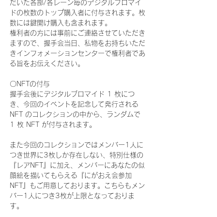
だいた各部/各レーン毎のデジタルブロマイ
ドの枚数のトップ購入者に付与されます。枚
数には鍵開け購入も含まれます。
権利者の方には事前にご連絡させていただき
ますので、握手会当日、私物をお持ちいただ
きインフォメーションセンターで権利者であ
る旨をお伝えください。
〇NFTの付与
握手会後にデジタルブロマイド 1 枚につ
き、今回のイベントを記念して発行される 
NFT のコレクションの中から、ランダムで 
1 枚 NFT が付与されます。
また今回のコレクションではメンバー1人に
つき世界に3枚しか存在しない、特別仕様の
『レアNFT』に加え、メンバーにあなたの似
顔絵を描いてもらえる『にがおえ会参加
NFT』もご用意しております。こちらもメン
バー1人につき3枚が上限となっておりま
す。