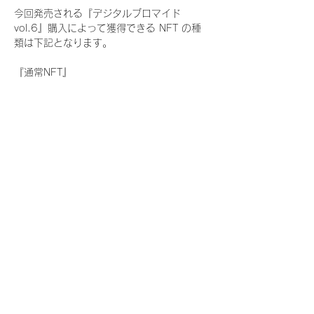
今回発売される『デジタルブロマイド
vol.6』購入によって獲得できる NFT の種
類は下記となります。
『通常NFT』
　Rain Tree:17種類のNFT
『レアNFT』(メンバー1人につき3枚上限の
限定NFT)
　Rain Tree:17種類のNFT(メンバー本人に
よる手書きのコメントとサイン入)
『SR NFT』(メンバー1人につき1枚上限の
限定NFT)
　Rain Tree:17種類のNFT(メンバー本人に
よる手書きのコメントとサイン入)
『にがおえ会参加NFT』(メンバー1人につ
き3枚上限の限定NFT)
　Rain Tree:17種類のNFT