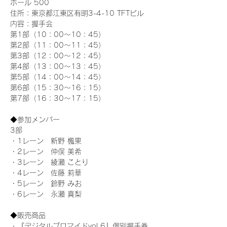
ホール 500
住所：東京都江東区有明3-4-10 TFTビル
内容：握手会
第1部（10：00～10：45） 
第2部（11：00～11：45）
第3部（12：00～12：45）
第4部（13：00～13：45）
第5部（14：00～14：45）
第6部（15：30～16：15）
第7部（16：30～17：15）
◆参加メンバー
3部 
・1レーン　新野 楓果
・2レーン　仲俣 美希
・3レーン　綾瀬 ことり
・4レーン　佐藤 莉華
・5レーン　鈴野 みお
・6レーン　永瀬 真梨
◆販売商品
・『デジタルブロマイドvol.6』個別握手券