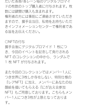
だいた各部/各レーン毎のデジタルブロマイ
ドの枚数のトップ購入者に付与されます。枚
数には鍵開け購入も含まれます。
権利者の方には事前にご連絡させていただき
ますので、握手会当日、私物をお持ちいただ
きインフォメーションセンターで権利者であ
る旨をお伝えください。
〇NFTの付与
握手会後にデジタルブロマイド 1 枚につ
き、今回のイベントを記念して発行される 
NFT のコレクションの中から、ランダムで 
1 枚 NFT が付与されます。
また今回のコレクションではメンバー1人に
つき世界に3枚しか存在しない、特別仕様の
『レアNFT』に加え、メンバーにあなたの似
顔絵を描いてもらえる『にがおえ会参加
NFT』もご用意しております。こちらもメン
バー1人につき3枚が上限となっておりま
す。