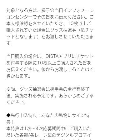
対象となる方は、握手会当日インフォメーシ
ョンセンターでその旨をお伝えください。ご
本人様確認をさせていただき、10枚以上ご
購入されていた場合はグッズ抽選券（紙チケ
ットとなります）をお渡しさせていただきま
す。
当日購入の場合は、DISTAアプリにチケット
を付与する際に10枚以上ご購入された旨を
お伝えください。後からお渡しすることはで
きかねます。
※尚、グッズ抽選会は握手会の全行程終了
後、実施される予定です。あらかじめご了承
ください。
◆先行申込特典：あなたの私物にサイン特
典！
本特典は1次〜4次応募期間中にご購入いた
だいた各部/各レーン毎のデジタルブロマイ