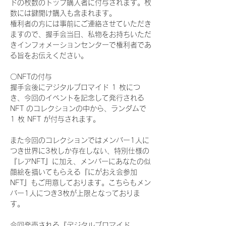
ドの枚数のトップ購入者に付与されます。枚
数には鍵開け購入も含まれます。
権利者の方には事前にご連絡させていただき
ますので、握手会当日、私物をお持ちいただ
きインフォメーションセンターで権利者であ
る旨をお伝えください。
〇NFTの付与
握手会後にデジタルブロマイド 1 枚につ
き、今回のイベントを記念して発行される 
NFT のコレクションの中から、ランダムで 
1 枚 NFT が付与されます。
また今回のコレクションではメンバー1人に
つき世界に3枚しか存在しない、特別仕様の
『レアNFT』に加え、メンバーにあなたの似
顔絵を描いてもらえる『にがおえ会参加
NFT』もご用意しております。こちらもメン
バー1人につき3枚が上限となっておりま
す。
今回発売される『デジタルブロマイド