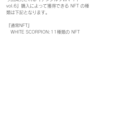
vol.6』購入によって獲得できる NFT の種
類は下記となります。
『通常NFT』
　WHITE SCORPION:11種類の NFT
『レアNFT』(メンバー1人につき3枚上限の
限定NFT)
　WHITE SCORPION:11種類の NFT(メン
バー本人による手書きのコメントとサイン
入)
『SR NFT』(メンバー1人につき1枚上限の
限定NFT)
　WHITE SCORPION:11種類の NFT(メン
バー本人による手書きのコメントとサイン
入)
『にがおえ会参加NFT』(メンバー1人につ
き3枚上限の限定NFT)
　WHITE SCORPION:11種類の NFT