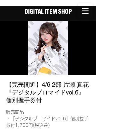
DIGITAL ITEM SHOP
【完売間近】4/6 2部 片瀬 真花
『デジタルブロマイドvol.6』
個別握手券付
販売商品
・『デジタルブロマイドvol.6』個別握手
券付1,700円(税込み)