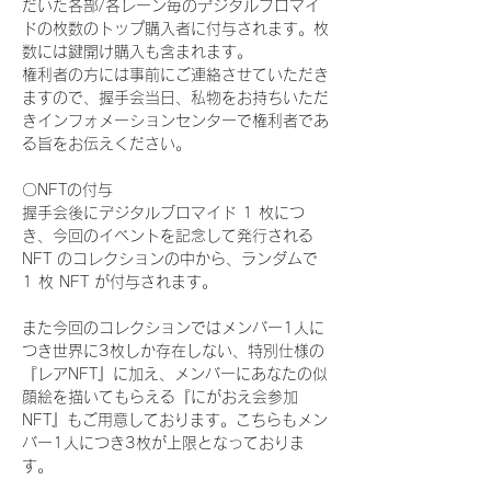
だいた各部/各レーン毎のデジタルブロマイ
ドの枚数のトップ購入者に付与されます。枚
数には鍵開け購入も含まれます。
権利者の方には事前にご連絡させていただき
ますので、握手会当日、私物をお持ちいただ
きインフォメーションセンターで権利者であ
る旨をお伝えください。
〇NFTの付与
握手会後にデジタルブロマイド 1 枚につ
き、今回のイベントを記念して発行される 
NFT のコレクションの中から、ランダムで 
1 枚 NFT が付与されます。
また今回のコレクションではメンバー1人に
つき世界に3枚しか存在しない、特別仕様の
『レアNFT』に加え、メンバーにあなたの似
顔絵を描いてもらえる『にがおえ会参加
NFT』もご用意しております。こちらもメン
バー1人につき3枚が上限となっておりま
す。