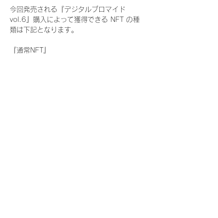
今回発売される『デジタルブロマイド
vol.6』購入によって獲得できる NFT の種
類は下記となります。
『通常NFT』
　Rain Tree:17種類のNFT
『レアNFT』(メンバー1人につき3枚上限の
限定NFT)
　Rain Tree:17種類のNFT(メンバー本人に
よる手書きのコメントとサイン入)
『SR NFT』(メンバー1人につき1枚上限の
限定NFT)
　Rain Tree:17種類のNFT(メンバー本人に
よる手書きのコメントとサイン入)
『にがおえ会参加NFT』(メンバー1人につ
き3枚上限の限定NFT)
　Rain Tree:17種類のNFT