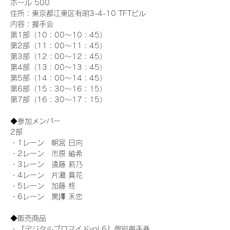
ホール 500
住所：東京都江東区有明3-4-10 TFTビル
内容：握手会
第1部（10：00～10：45） 
第2部（11：00～11：45）
第3部（12：00～12：45）
第4部（13：00～13：45）
第5部（14：00～14：45）
第6部（15：30～16：15）
第7部（16：30～17：15）
◆参加メンバー
2部 
・1レーン　朝宮 日向
・2レーン　市原 紬希
・3レーン　遠藤 莉乃
・4レーン　片瀬 真花
・5レーン　加藤 柊
・6レーン　黒澤 禾恋
◆販売商品
・『デジタルブロマイドvol.6』個別握手券