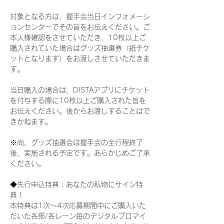
対象となる方は、握手会当日インフォメーシ
ョンセンターでその旨をお伝えください。ご
本人様確認をさせていただき、10枚以上ご
購入されていた場合はグッズ抽選券（紙チケ
ットとなります）をお渡しさせていただきま
す。
当日購入の場合は、DISTAアプリにチケット
を付与する際に10枚以上ご購入された旨を
お伝えください。後からお渡しすることはで
きかねます。
※尚、グッズ抽選会は握手会の全行程終了
後、実施される予定です。あらかじめご了承
ください。
◆先行申込特典：あなたの私物にサイン特
典！
本特典は1次〜4次応募期間中にご購入いた
だいた各部/各レーン毎のデジタルブロマイ