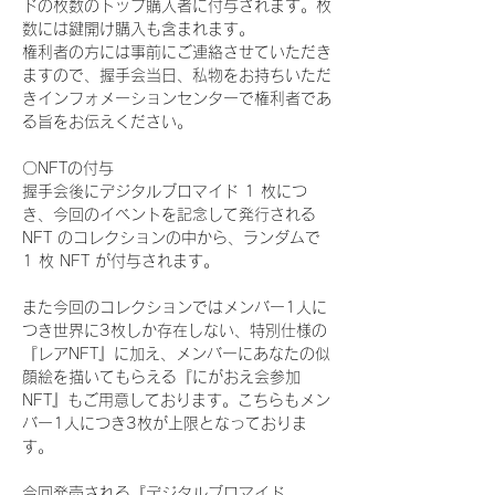
ドの枚数のトップ購入者に付与されます。枚
数には鍵開け購入も含まれます。
権利者の方には事前にご連絡させていただき
ますので、握手会当日、私物をお持ちいただ
きインフォメーションセンターで権利者であ
る旨をお伝えください。
〇NFTの付与
握手会後にデジタルブロマイド 1 枚につ
き、今回のイベントを記念して発行される 
NFT のコレクションの中から、ランダムで 
1 枚 NFT が付与されます。
また今回のコレクションではメンバー1人に
つき世界に3枚しか存在しない、特別仕様の
『レアNFT』に加え、メンバーにあなたの似
顔絵を描いてもらえる『にがおえ会参加
NFT』もご用意しております。こちらもメン
バー1人につき3枚が上限となっておりま
す。
今回発売される『デジタルブロマイド