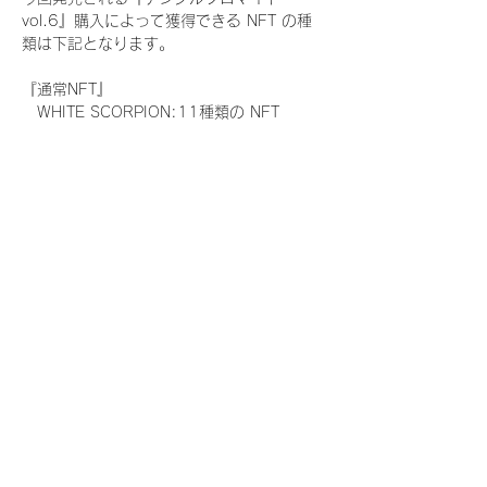
vol.6』購入によって獲得できる NFT の種
類は下記となります。
『通常NFT』
　WHITE SCORPION:11種類の NFT
『レアNFT』(メンバー1人につき3枚上限の
限定NFT)
　WHITE SCORPION:11種類の NFT(メン
バー本人による手書きのコメントとサイン
入)
『SR NFT』(メンバー1人につき1枚上限の
限定NFT)
　WHITE SCORPION:11種類の NFT(メン
バー本人による手書きのコメントとサイン
入)
『にがおえ会参加NFT』(メンバー1人につ
き3枚上限の限定NFT)
　WHITE SCORPION:11種類の NFT