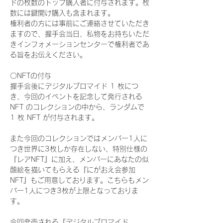
ドの枚数のトップ購入者に付与されます。枚
数には鍵開け購入も含まれます。
権利者の方には事前にご連絡させていただき
ますので、握手会当日、私物をお持ちいただ
きインフォメーションセンターで権利者であ
る旨をお伝えください。
〇NFTの付与
握手会後にデジタルブロマイド 1 枚につ
き、今回のイベントを記念して発行される 
NFT のコレクションの中から、ランダムで 
1 枚 NFT が付与されます。
また今回のコレクションではメンバー1人に
つき世界に3枚しか存在しない、特別仕様の
『レアNFT』に加え、メンバーにあなたの似
顔絵を描いてもらえる『にがおえ会参加
NFT』もご用意しております。こちらもメン
バー1人につき3枚が上限となっておりま
す。
今回発売される『デジタルブロマイド