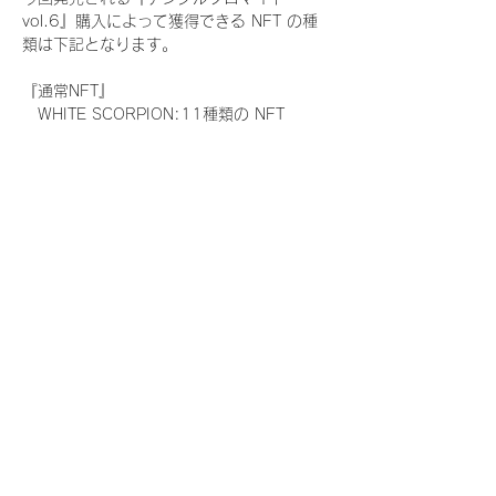
vol.6』購入によって獲得できる NFT の種
類は下記となります。
『通常NFT』
　WHITE SCORPION:11種類の NFT
『レアNFT』(メンバー1人につき3枚上限の
限定NFT)
　WHITE SCORPION:11種類の NFT(メン
バー本人による手書きのコメントとサイン
入)
『SR NFT』(メンバー1人につき1枚上限の
限定NFT)
　WHITE SCORPION:11種類の NFT(メン
バー本人による手書きのコメントとサイン
入)
『にがおえ会参加NFT』(メンバー1人につ
き3枚上限の限定NFT)
　WHITE SCORPION:11種類の NFT