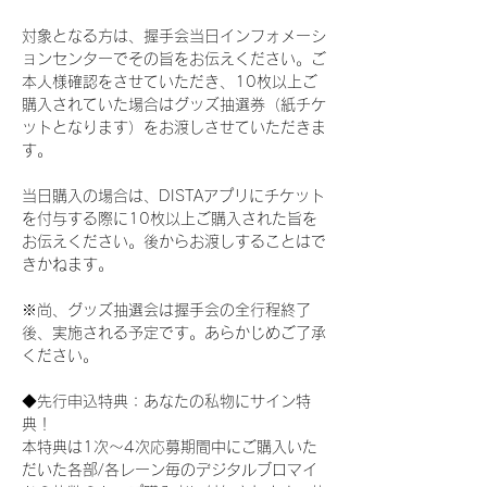
対象となる方は、握手会当日インフォメーシ
ョンセンターでその旨をお伝えください。ご
本人様確認をさせていただき、10枚以上ご
購入されていた場合はグッズ抽選券（紙チケ
ットとなります）をお渡しさせていただきま
す。
当日購入の場合は、DISTAアプリにチケット
を付与する際に10枚以上ご購入された旨を
お伝えください。後からお渡しすることはで
きかねます。
※尚、グッズ抽選会は握手会の全行程終了
後、実施される予定です。あらかじめご了承
ください。
◆先行申込特典：あなたの私物にサイン特
典！
本特典は1次〜4次応募期間中にご購入いた
だいた各部/各レーン毎のデジタルブロマイ