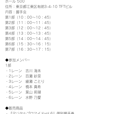
ホール 500
住所：東京都江東区有明3-4-10 TFTビル
内容：握手会
第1部（10：00～10：45） 
第2部（11：00～11：45）
第3部（12：00～12：45）
第4部（13：00～13：45）
第5部（14：00～14：45）
第6部（15：30～16：15）
第7部（16：30～17：15）
◆参加メンバー
1部 
・1レーン　吉川 海未
・2レーン　百瀬 紗菜
・3レーン　綾瀬 ことり
・4レーン　橋本 真希
・5レーン　葉山 莉瑚
・6レーン　水野 乃愛
◆販売商品
・『デジタルブロマイドvol.6』個別握手券