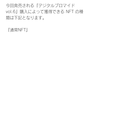
今回発売される『デジタルブロマイド
vol.6』購入によって獲得できる NFT の種
類は下記となります。
『通常NFT』
　Rain Tree:17種類のNFT
『レアNFT』(メンバー1人につき3枚上限の
限定NFT)
　Rain Tree:17種類のNFT(メンバー本人に
よる手書きのコメントとサイン入)
『SR NFT』(メンバー1人につき1枚上限の
限定NFT)
　Rain Tree:17種類のNFT(メンバー本人に
よる手書きのコメントとサイン入)
『にがおえ会参加NFT』(メンバー1人につ
き3枚上限の限定NFT)
　Rain Tree:17種類のNFT