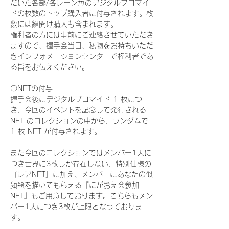
だいた各部/各レーン毎のデジタルブロマイ
ドの枚数のトップ購入者に付与されます。枚
数には鍵開け購入も含まれます。
権利者の方には事前にご連絡させていただき
ますので、握手会当日、私物をお持ちいただ
きインフォメーションセンターで権利者であ
る旨をお伝えください。
〇NFTの付与
握手会後にデジタルブロマイド 1 枚につ
き、今回のイベントを記念して発行される 
NFT のコレクションの中から、ランダムで 
1 枚 NFT が付与されます。
また今回のコレクションではメンバー1人に
つき世界に3枚しか存在しない、特別仕様の
『レアNFT』に加え、メンバーにあなたの似
顔絵を描いてもらえる『にがおえ会参加
NFT』もご用意しております。こちらもメン
バー1人につき3枚が上限となっておりま
す。