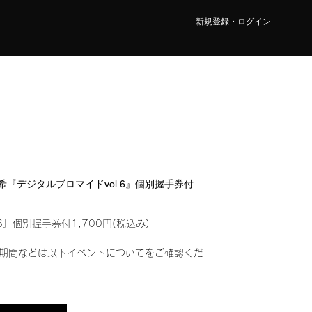
新規登録・ログイン
 真希『デジタルブロマイドvol.6』個別握手券付
6』個別握手券付1,700円(税込み)
期間などは以下イベントについてをご確認くだ