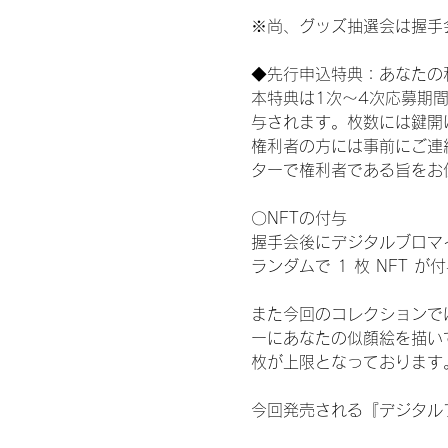
※尚、グッズ抽選会は握手
◆先行申込特典：あなたの
本特典は1次〜4次応募期
与されます。枚数には鍵開
権利者の方には事前にご連
ターで権利者である旨をお
〇NFTの付与
握手会後にデジタルブロマイ
ランダムで 1 枚 NFT 
また今回のコレクションで
ーにあなたの似顔絵を描い
枚が上限となっております
今回発売される『デジタルブ