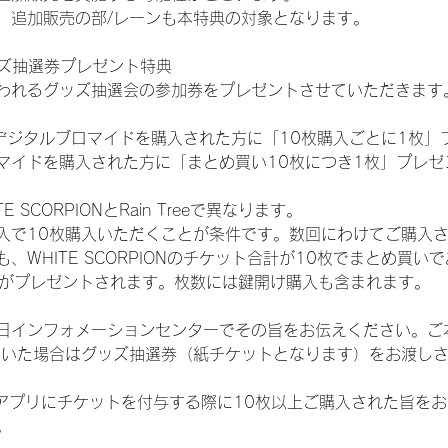
、追加販売の部/レーンも本特典の対象となります。
ッズ抽選券プレゼント特典
われるグッズ抽選会の参加券をプレゼントさせていただきます
SHOPでデジタルブロマイドを購入された方に「10枚購入ごとに1枚
マイドを購入された方に「まとめ買い10枚につき1枚」プレゼ
SCORPIONとRain Treeで異なります。
入で10枚購入いただくことが条件です。数回にわけてご購入
WHITE SCORPIONのチケット合計が10枚でまとめ買いであ
選券がプレゼントされます。枚数には鍵開け購入も含まれます。
日インフォメーションセンターでその旨をお伝えください。ご
ていた場合はグッズ抽選券（紙チケットとなります）をお渡し
TAアプリにチケットを付与する際に10枚以上ご購入された旨を
。