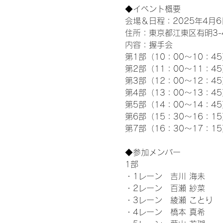
◆イベント概要 
会場＆日程：2025年4月6
住所：東京都江東区有明3-4-
内容：握手会
第1部（10：00～10：45
第2部（11：00～11：4
第3部（12：00～12：4
第4部（13：00～13：4
第5部（14：00～14：4
第6部（15：30～16：1
第7部（16：30～17：1
◆参加メンバー
1部 
・1レーン　吉川 海未
・2レーン　百瀬 紗菜
・3レーン　綾瀬 ことり
・4レーン　橋本 真希