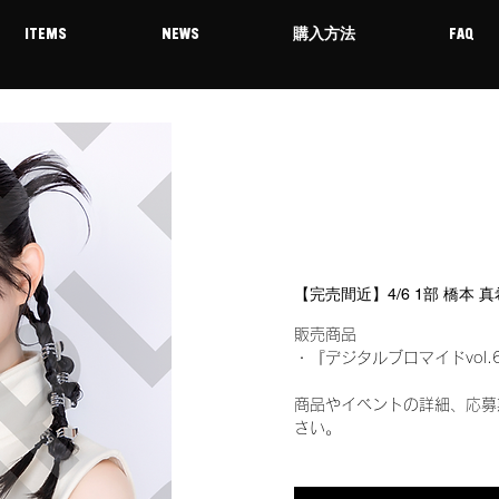
ITEMS
NEWS
購入方法
FAQ
【完売間近】4/6 1部 橋本
販売商品
・『デジタルブロマイドvol.
商品やイベントの詳細、応募
さい。