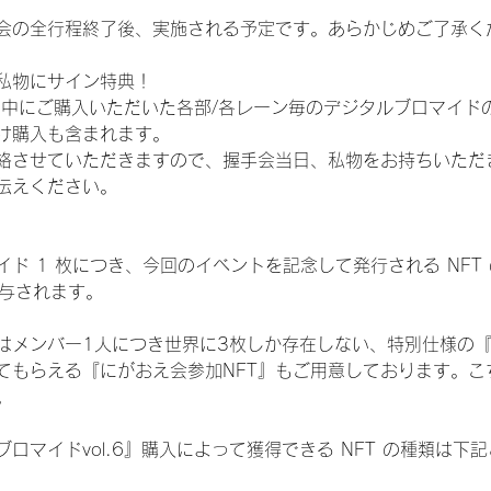
会の全行程終了後、実施される予定です。あらかじめご了承く
私物にサイン特典！
間中にご購入いただいた各部/各レーン毎のデジタルブロマイド
け購入も含まれます。
絡させていただきますので、握手会当日、私物をお持ちいただ
伝えください。
ド 1 枚につき、今回のイベントを記念して発行される NFT
が付与されます。
はメンバー1人につき世界に3枚しか存在しない、特別仕様の『
てもらえる『にがおえ会参加NFT』もご用意しております。こ
。
ロマイドvol.6』購入によって獲得できる NFT の種類は下