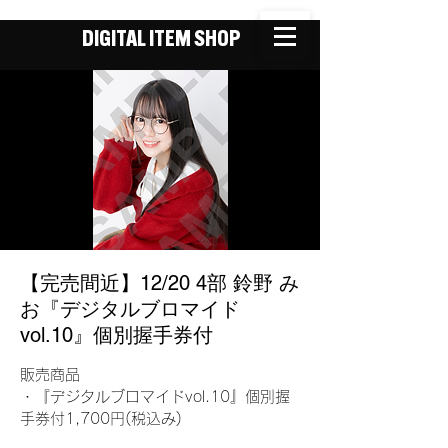
DIGITAL ITEM SHOP
【完売間近】12/20 4部 鈴野 み
お『デジタルブロマイド
vol.10』個別握手券付
販売商品
・『デジタルブロマイドvol.10』個別握
手券付1,700円(税込み)