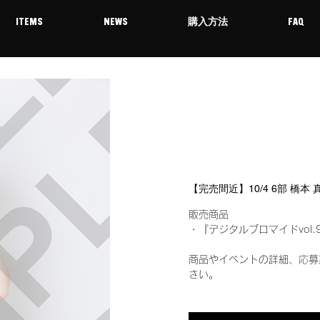
ITEMS
NEWS
購入方法
FAQ
【完売間近】10/4 6部 橋本
販売商品
・『デジタルブロマイドvol.
商品やイベントの詳細、応募
さい。