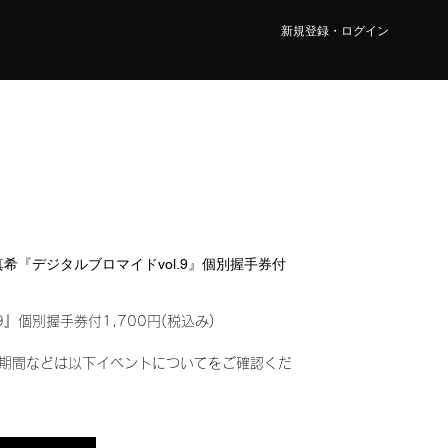
新規登録・ログイン
 真希『デジタルブロマイドvol.9』個別握手券付
9』個別握手券付1,700円(税込み)
期間などは以下イベントについてをご確認くだ