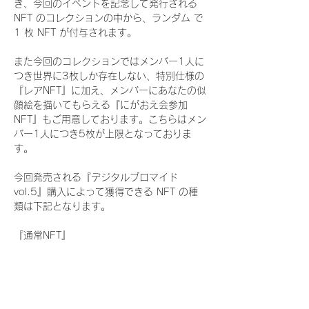
き、今回のイベントを記念して発行される 
NFT のコレクションの中から、ランダム で 
1 枚 NFT が付与されます。
また今回のコレクションではメンバー1人に
つき世界に3枚しか存在しない、特別仕様の
『レアNFT』に加え、メンバーにあなたの似
顔絵を描いてもらえる『にがおえ会参加
NFT』もご用意しております。こちらはメン
バー1人につき5枚が上限となっておりま
す。
今回発売される『デジタルブロマイド
vol.5』購入によって獲得できる NFT の種
類は下記となります。
『通常NFT』
　WHITE SCORPION:11 種類の NFT
『レアNFT』(メンバー1人につき3枚上限の
限定NFT)
　WHITE SCORPION:11 種類の NFT(メン