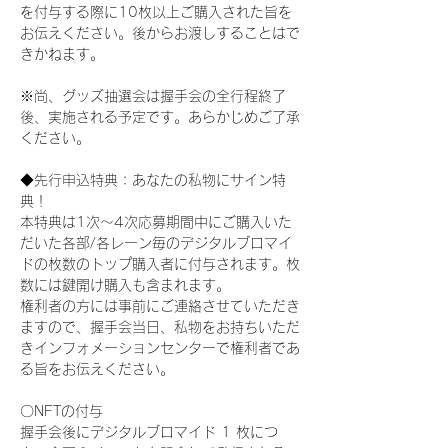
を付与する際に10枚以上ご購入された旨を
お伝えください。後からお渡しすることはで
きかねます。
※尚、グッズ抽選会は握手会の全行程終了
後、実施される予定です。あらかじめご了承
ください。
◆先行申込特典：あなたの私物にサイン特
典！
本特典は1次〜4次応募期間中にご購入いた
だいた各部/各レーン毎のデジタルブロマイ
ドの枚数のトップ購入者に付与されます。枚
数には鍵開け購入も含まれます。
権利者の方には事前にご連絡させていただき
ますので、握手会当日、私物をお持ちいただ
きインフォメーションセンターで権利者であ
る旨をお伝えください。
〇NFTの付与
握手会後にデジタルブロマイド 1 枚につ