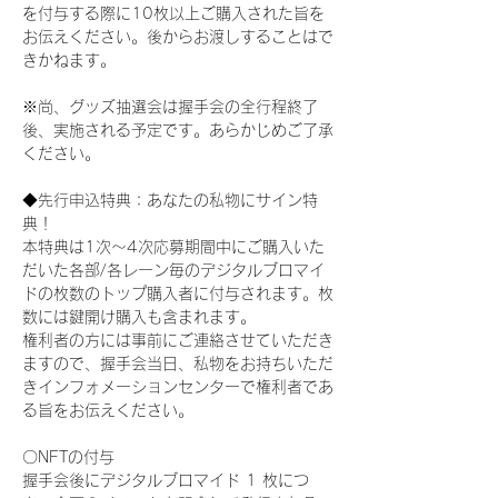
を付与する際に10枚以上ご購入された旨を
お伝えください。後からお渡しすることはで
きかねます。
※尚、グッズ抽選会は握手会の全行程終了
後、実施される予定です。あらかじめご了承
ください。
◆先行申込特典：あなたの私物にサイン特
典！
本特典は1次〜4次応募期間中にご購入いた
だいた各部/各レーン毎のデジタルブロマイ
ドの枚数のトップ購入者に付与されます。枚
数には鍵開け購入も含まれます。
権利者の方には事前にご連絡させていただき
ますので、握手会当日、私物をお持ちいただ
きインフォメーションセンターで権利者であ
る旨をお伝えください。
〇NFTの付与
握手会後にデジタルブロマイド 1 枚につ