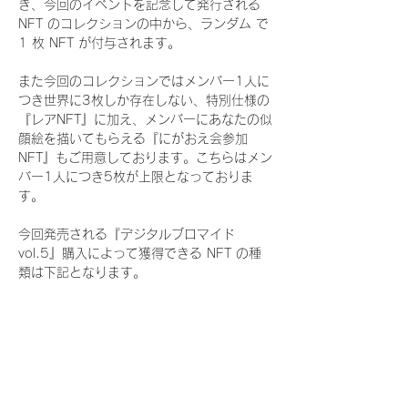
き、今回のイベントを記念して発行される 
NFT のコレクションの中から、ランダム で 
1 枚 NFT が付与されます。
また今回のコレクションではメンバー1人に
つき世界に3枚しか存在しない、特別仕様の
『レアNFT』に加え、メンバーにあなたの似
顔絵を描いてもらえる『にがおえ会参加
NFT』もご用意しております。こちらはメン
バー1人につき5枚が上限となっておりま
す。
今回発売される『デジタルブロマイド
vol.5』購入によって獲得できる NFT の種
類は下記となります。
『通常NFT』
　Rain Tree:16種類のNFT
『レアNFT』(メンバー1人につき3枚上限の
限定NFT)
　Rain Tree:16種類のNFT(メンバー本人に