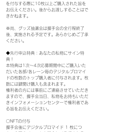
を付与する際に10枚以上ご購入された旨を
お伝えください。後からお渡しすることはで
きかねます。
※尚、グッズ抽選会は握手会の全行程終了
後、実施される予定です。あらかじめご了承
ください。
◆先行申込特典：あなたの私物にサイン特
典！
本特典は1次〜4次応募期間中にご購入いた
だいた各部/各レーン毎のデジタルブロマイ
ドの枚数のトップ購入者に付与されます。枚
数には鍵開け購入も含まれます。
権利者の方には事前にご連絡させていただき
ますので、握手会当日、私物をお持ちいただ
きインフォメーションセンターで権利者であ
る旨をお伝えください。
〇NFTの付与
握手会後にデジタルブロマイド 1 枚につ