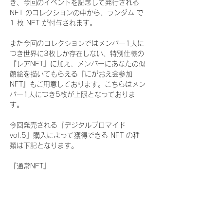
き、今回のイベントを記念して発行される 
NFT のコレクションの中から、ランダム で 
1 枚 NFT が付与されます。
また今回のコレクションではメンバー1人に
つき世界に3枚しか存在しない、特別仕様の
『レアNFT』に加え、メンバーにあなたの似
顔絵を描いてもらえる『にがおえ会参加
NFT』もご用意しております。こちらはメン
バー1人につき5枚が上限となっておりま
す。
今回発売される『デジタルブロマイド
vol.5』購入によって獲得できる NFT の種
類は下記となります。
『通常NFT』
　WHITE SCORPION:11 種類の NFT
『レアNFT』(メンバー1人につき3枚上限の
限定NFT)
　WHITE SCORPION:11 種類の NFT(メン