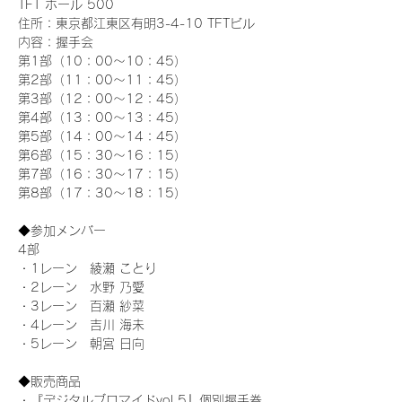
TFT ホール 500
住所：東京都江東区有明3-4-10 TFTビル
内容：握手会
第1部（10：00～10：45） 
第2部（11：00～11：45）
第3部（12：00～12：45）
第4部（13：00～13：45）
第5部（14：00～14：45）
第6部（15：30～16：15）
第7部（16：30～17：15）
第8部（17：30～18：15）
◆参加メンバー
4部
・1レーン　綾瀬 ことり
・2レーン　水野 乃愛
・3レーン　百瀬 紗菜
・4レーン　吉川 海未
・5レーン　朝宮 日向
◆販売商品
・『デジタルブロマイドvol.5』個別握手券