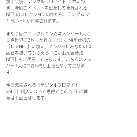
握手会後にデジタルブロマイド 1 枚につ
き、今回のイベントを記念して発行される 
NFT のコレクションの中から、ランダム で 
1 枚 NFT が付与されます。
また今回のコレクションではメンバー1人に
つき世界に3枚しか存在しない、特別仕様の
『レアNFT』に加え、メンバーにあなたの似
顔絵を描いてもらえる『にがおえ会参加
NFT』もご用意しております。こちらはメン
バー1人につき5枚が上限となっておりま
す。
今回発売される『デジタルブロマイド
vol.5』購入によって獲得できる NFT の種
類は下記となります。
『通常NFT』
　Rain Tree:16種類のNFT
『レアNFT』(メンバー1人につき3枚上限の
限定NFT)