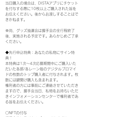
当日購入の場合は、DISTAアプリにチケット
を付与する際に10枚以上ご購入された旨を
お伝えください。後からお渡しすることはで
きかねます。
※尚、グッズ抽選会は握手会の全行程終了
後、実施される予定です。あらかじめご了承
ください。
◆先行申込特典：あなたの私物にサイン特
典！
本特典は1次〜4次応募期間中にご購入いた
だいた各部/各レーン毎のデジタルブロマイ
ドの枚数のトップ購入者に付与されます。枚
数には鍵開け購入も含まれます。
権利者の方には事前にご連絡させていただき
ますので、握手会当日、私物をお持ちいただ
きインフォメーションセンターで権利者であ
る旨をお伝えください。
〇NFTの付与