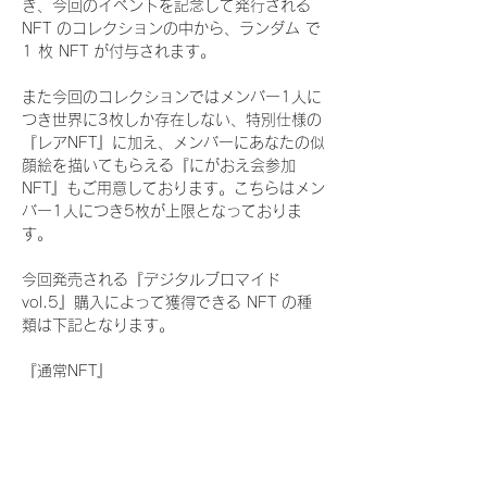
き、今回のイベントを記念して発行される 
NFT のコレクションの中から、ランダム で 
1 枚 NFT が付与されます。
また今回のコレクションではメンバー1人に
つき世界に3枚しか存在しない、特別仕様の
『レアNFT』に加え、メンバーにあなたの似
顔絵を描いてもらえる『にがおえ会参加
NFT』もご用意しております。こちらはメン
バー1人につき5枚が上限となっておりま
す。
今回発売される『デジタルブロマイド
vol.5』購入によって獲得できる NFT の種
類は下記となります。
『通常NFT』
　WHITE SCORPION:11 種類の NFT
『レアNFT』(メンバー1人につき3枚上限の
限定NFT)
　WHITE SCORPION:11 種類の NFT(メン