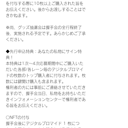
を付与する際に10枚以上ご購入された旨を
お伝えください。後からお渡しすることはで
きかねます。
※尚、グッズ抽選会は握手会の全行程終了
後、実施される予定です。あらかじめご了承
ください。
◆先行申込特典：あなたの私物にサイン特
典！
本特典は1次〜4次応募期間中にご購入いた
だいた各部/各レーン毎のデジタルブロマイ
ドの枚数のトップ購入者に付与されます。枚
数には鍵開け購入も含まれます。
権利者の方には事前にご連絡させていただき
ますので、握手会当日、私物をお持ちいただ
きインフォメーションセンターで権利者であ
る旨をお伝えください。
〇NFTの付与
握手会後にデジタルブロマイド 1 枚につ