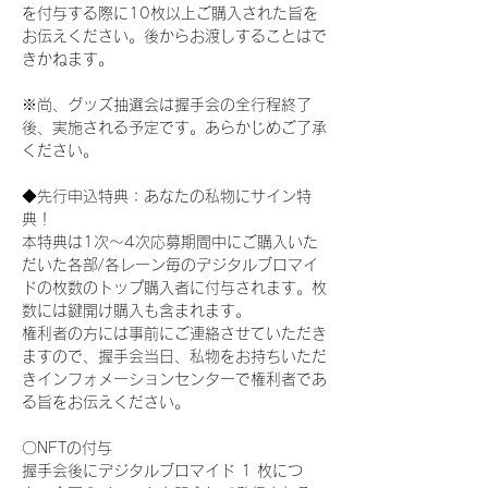
を付与する際に10枚以上ご購入された旨を
お伝えください。後からお渡しすることはで
きかねます。
※尚、グッズ抽選会は握手会の全行程終了
後、実施される予定です。あらかじめご了承
ください。
◆先行申込特典：あなたの私物にサイン特
典！
本特典は1次〜4次応募期間中にご購入いた
だいた各部/各レーン毎のデジタルブロマイ
ドの枚数のトップ購入者に付与されます。枚
数には鍵開け購入も含まれます。
権利者の方には事前にご連絡させていただき
ますので、握手会当日、私物をお持ちいただ
きインフォメーションセンターで権利者であ
る旨をお伝えください。
〇NFTの付与
握手会後にデジタルブロマイド 1 枚につ