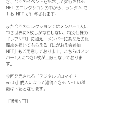
き、今回のイベントを記念して発行される 
NFT のコレクションの中から、ランダム で 
1 枚 NFT が付与されます。
また今回のコレクションではメンバー1人に
つき世界に3枚しか存在しない、特別仕様の
『レアNFT』に加え、メンバーにあなたの似
顔絵を描いてもらえる『にがおえ会参加
NFT』もご用意しております。こちらはメン
バー1人につき5枚が上限となっておりま
す。
今回発売される『デジタルブロマイド
vol.5』購入によって獲得できる NFT の種
類は下記となります。
『通常NFT』
　WHITE SCORPION:11 種類の NFT
『レアNFT』(メンバー1人につき3枚上限の
限定NFT)
　WHITE SCORPION:11 種類の NFT(メン