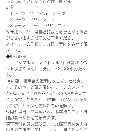
してご参加いただくことが可能です。
2部
・1レーン　ペロ/マカロン/マキ
・2レーン　マリオ/ミラン
・3レーン　リー/リンリン/ロゼ
※参加メンバーは都合により変更となる場合
がございますので予めご了承ください。
※イベントの詳細は、後日ご案内をさせて頂
きます。
◆販売商品
・『デジタルブロマイド vol.2』鍵開けイベ
ント参加＆個別握手券付　22,000円(税込
み)
 ※内容：握手会の鍵開けをしていただきま
す。その他、ご購入頂いたレーンのメンバー
との2ショット撮影を予定。そのお写真にサ
インをつけたものと、鍵開けイベントに使用
した鍵にサインを付けたものを贈呈。
※開催当日、ご当選されたお客様のご本人様
確認を行なわせて頂きます。
顔写真付き身分証明書、また顔写真付きのな
い身分証明書に関しましては、最低2点のご