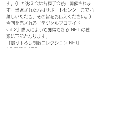
す。(にがおえ会は各握手会後に開催されま
す。当選された方はサポートセンターまでお
越しいただき、その旨をお伝えください。)
今回発売される『デジタルブロマイド
vol.2』購入によって獲得できる NFT の種
類は下記となります。
『撮り下ろし制服コレクション NFT』：
15 種類の NFT
『撮り下ろし制服コレクション レア
NFT』：15種類のNFT(メンバー1人につき
3枚上限の限定NFT)
『にがおえ会参加NFT』：15種類のNFT(メ
ンバー1人につき5枚上限の限定NFT)
【注意事項】
■スマートフォンの機種によっては、正常に
動作しない場合がございます。
■アクセスが集中すると応募サイトが繋がり
にくくなる可能性がございます。その際は、
時間帯を改めてご応募いただきますようお願
いいたします。
■応募に関する接続料と通信料はお客様ご自