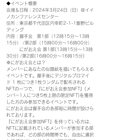
◆イベント概要 
会場＆日程：2024年3月24日（日）＠イイ
ノカンファレンスセンター
住所：東京都千代田区内幸町2-1-1飯野ビル
ディング
内容：握手会　第1部（12時15分～13時
15分） /第2部（15時00分～16時00分）
　　　にがおえ会 第1部(13時15分～13時
30分) /第2部(16時00分～16時15分)
※にがおえ会とは？
メンバーにあなたの似顔絵を描いてもらえる
イベントです。握手後にデジタルブロマイ
ド 1 枚につき1枚ランダムで配布される
NFTの一つで、『にがおえ会参加NFT』(メ
ンバー1人につき5枚上限の限定NFT)を獲得
した方のみ参加できるイベントです。
にがおえ会は握手会の各部毎に時間が設けら
れております。
『にがおえ会参加NFT』を持っている方は、
NFTに記載されているメンバーが参加する部
であれば、どの部の時間帯でも、自由に選択