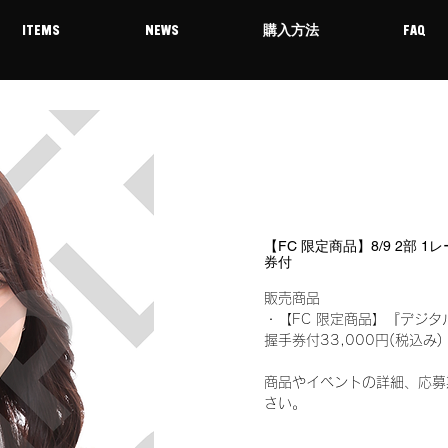
ITEMS
NEWS
購入方法
FAQ
【FC 限定商品】8/9 2部 
券付
販売商品
・【FC 限定商品】『デジタ
握手券付33,000円(税込
商品やイベントの詳細、応募
さい。