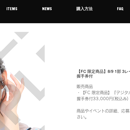
ITEMS
NEWS
購入方法
FAQ
【FC 限定商品】8/9 1部 3
握手券付
販売商品
・【FC 限定商品】『デジタ
握手券付33,000円(税込
商品やイベントの詳細、応募
さい。