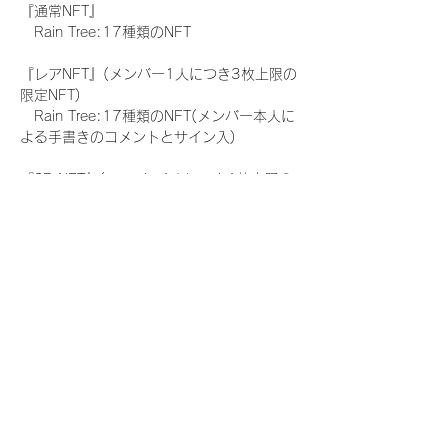
『通常NFT』
　Rain Tree:17種類のNFT
『レアNFT』(メンバー1人につき3枚上限の
限定NFT)
　Rain Tree:17種類のNFT(メンバー本人に
よる手書きのコメントとサイン入)
『SR NFT』(メンバー1人につき1枚上限の
限定NFT)
　Rain Tree:17種類のNFT(メンバー本人に
よる手書きのコメントとサイン入)
『にがおえ会参加NFT』(メンバー1人につ
き3枚上限の限定NFT)
　Rain Tree:17種類のNFT
※にがおえ会とは？
メンバーにあなたの似顔絵を描いてもらえる
イベントです。握手後にデジタルブロマイ
ド 1 枚につき1枚ランダムで配布される