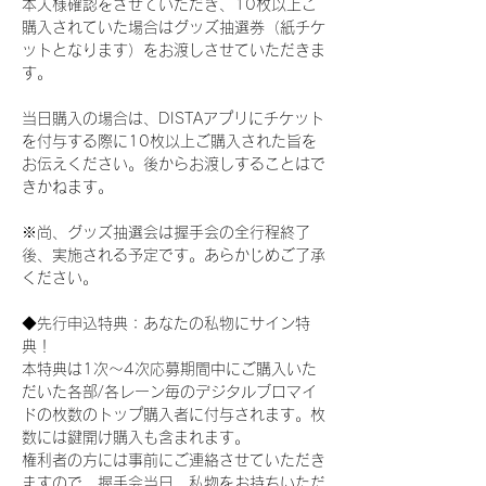
本人様確認をさせていただき、10枚以上ご
購入されていた場合はグッズ抽選券（紙チケ
ットとなります）をお渡しさせていただきま
す。
当日購入の場合は、DISTAアプリにチケット
を付与する際に10枚以上ご購入された旨を
お伝えください。後からお渡しすることはで
きかねます。
※尚、グッズ抽選会は握手会の全行程終了
後、実施される予定です。あらかじめご了承
ください。
◆先行申込特典：あなたの私物にサイン特
典！
本特典は1次〜4次応募期間中にご購入いた
だいた各部/各レーン毎のデジタルブロマイ
ドの枚数のトップ購入者に付与されます。枚
数には鍵開け購入も含まれます。
権利者の方には事前にご連絡させていただき
ますので、握手会当日、私物をお持ちいただ