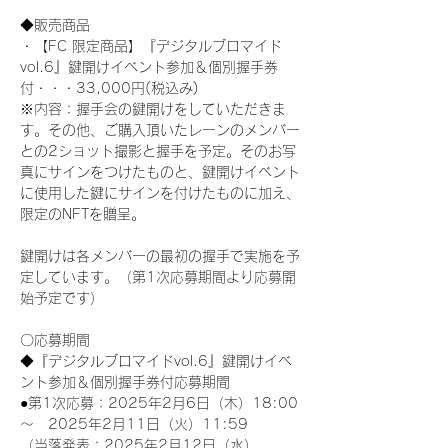
◆販売商品
・【FC 限定商品】『デジタルブロマイド
vol.6』鍵開けイベント参加＆個別握手券
付・・・33,000円(税込み) 
※内容：握手会の鍵開けをしていただきま
す。その他、ご購入頂いたレーンのメンバー
との2ショット撮影と握手を予定。そのお写
真にサインをつけたものと、鍵開けイベント
に使用した鍵にサインを付けたものに加え、
限定のNFTを贈呈。
鍵開けは各メンバーの最初の握手で実施を予
定しています。（第1次応募期間より応募開
始予定です）
〇応募期間
◆『デジタルブロマイドvol.6』鍵開けイベ
ント参加＆個別握手券付応募期間
●第1次応募：2025年2月6日（木）18:00
～　2025年2月11日（火）11:59
（当落発表：2025年2月12日（水）