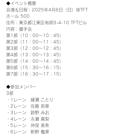
◆イベント概要 
会場＆日程：2025年4月6日（日）＠TFT 
ホール 500
住所：東京都江東区有明3-4-10 TFTビル
内容：握手会
第1部（10：00～10：45） 
第2部（11：00～11：45）
第3部（12：00～12：45）
第4部（13：00～13：45）
第5部（14：00～14：45）
第6部（15：30～16：15）
第7部（16：30～17：15）
◆参加メンバー
3部 
・1レーン　綾瀬 ことり
・2レーン　佐藤 莉華
・3レーン　鈴野 みお
・4レーン　永瀬 真梨
・5レーン　仲俣 美希
・6レーン　新野 楓果