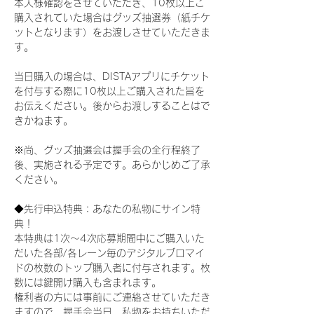
本人様確認をさせていただき、10枚以上ご
購入されていた場合はグッズ抽選券（紙チケ
ットとなります）をお渡しさせていただきま
す。
当日購入の場合は、DISTAアプリにチケット
を付与する際に10枚以上ご購入された旨を
お伝えください。後からお渡しすることはで
きかねます。
※尚、グッズ抽選会は握手会の全行程終了
後、実施される予定です。あらかじめご了承
ください。
◆先行申込特典：あなたの私物にサイン特
典！
本特典は1次〜4次応募期間中にご購入いた
だいた各部/各レーン毎のデジタルブロマイ
ドの枚数のトップ購入者に付与されます。枚
数には鍵開け購入も含まれます。
権利者の方には事前にご連絡させていただき
ますので、握手会当日、私物をお持ちいただ