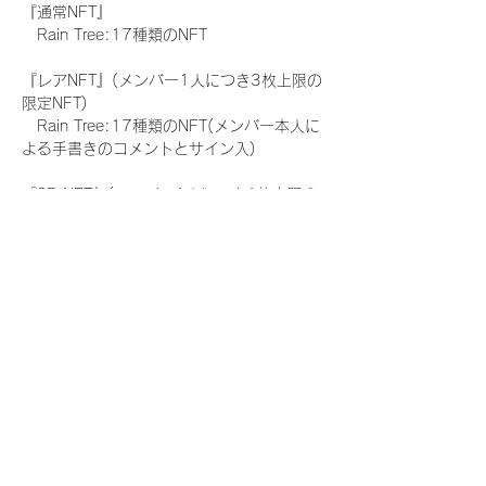
『通常NFT』
　Rain Tree:17種類のNFT
『レアNFT』(メンバー1人につき3枚上限の
限定NFT)
　Rain Tree:17種類のNFT(メンバー本人に
よる手書きのコメントとサイン入)
『SR NFT』(メンバー1人につき1枚上限の
限定NFT)
　Rain Tree:17種類のNFT(メンバー本人に
よる手書きのコメントとサイン入)
『にがおえ会参加NFT』(メンバー1人につ
き3枚上限の限定NFT)
　Rain Tree:17種類のNFT
※にがおえ会とは？
メンバーにあなたの似顔絵を描いてもらえる
イベントです。握手後にデジタルブロマイ
ド 1 枚につき1枚ランダムで配布される