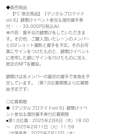
◆販売商品
・【FC 限定商品】『デジタルブロマイド
vol.6』鍵開けイベント参加＆個別握手券
付・・・33,000円(税込み) 
※内容：握手会の鍵開けをしていただきま
す。その他、ご購入頂いたレーンのメンバー
との2ショット撮影と握手を予定。そのお写
真にサインをつけたものと、鍵開けイベント
に使用した鍵にサインを付けたものに加え、
限定のNFTを贈呈。
鍵開けは各メンバーの最初の握手で実施を予
定しています。（第1次応募期間より応募開
始予定です）
〇応募期間
◆『デジタルブロマイドvol.6』鍵開けイベ
ント参加＆個別握手券付応募期間
●第1次応募：2025年2月6日（木）18:00
～　2025年2月11日（火）11:59
（当落発表：2025年2月12日（水）