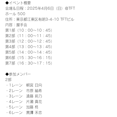
◆イベント概要 
会場＆日程：2025年4月6日（日）＠TFT 
ホール 500
住所：東京都江東区有明3-4-10 TFTビル
内容：握手会
第1部（10：00～10：45） 
第2部（11：00～11：45）
第3部（12：00～12：45）
第4部（13：00～13：45）
第5部（14：00～14：45）
第6部（15：30～16：15）
第7部（16：30～17：15）
◆参加メンバー
2部 
・1レーン　朝宮 日向
・2レーン　市原 紬希
・3レーン　遠藤 莉乃
・4レーン　片瀬 真花
・5レーン　加藤 柊
・6レーン　黒澤 禾恋