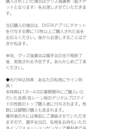
購入されていた場合はグッズ抽選券（紙チケ
ットとなります）をお渡しさせていただきま
す。
当日購入の場合は、DISTAアプリにチケット
を付与する際に10枚以上ご購入された旨を
お伝えください。後からお渡しすることはで
きかねます。
※尚、グッズ抽選会は握手会の全行程終了
後、実施される予定です。あらかじめご了承
ください。
◆先行申込特典：あなたの私物にサイン特
典！
本特典は1次〜4次応募期間中にご購入いた
だいた各部/各レーン毎のデジタルブロマイ
ドの枚数のトップ購入者に付与されます。枚
数には鍵開け購入も含まれます。
権利者の方には事前にご連絡させていただき
ますので、握手会当日、私物をお持ちいただ
きインフォメーションセンターで権利者であ