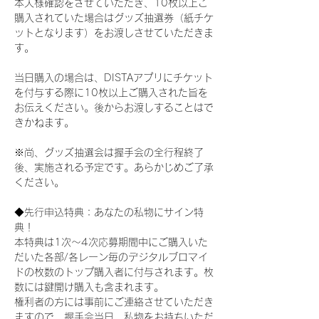
本人様確認をさせていただき、10枚以上ご
購入されていた場合はグッズ抽選券（紙チケ
ットとなります）をお渡しさせていただきま
す。
当日購入の場合は、DISTAアプリにチケット
を付与する際に10枚以上ご購入された旨を
お伝えください。後からお渡しすることはで
きかねます。
※尚、グッズ抽選会は握手会の全行程終了
後、実施される予定です。あらかじめご了承
ください。
◆先行申込特典：あなたの私物にサイン特
典！
本特典は1次〜4次応募期間中にご購入いた
だいた各部/各レーン毎のデジタルブロマイ
ドの枚数のトップ購入者に付与されます。枚
数には鍵開け購入も含まれます。
権利者の方には事前にご連絡させていただき
ますので、握手会当日、私物をお持ちいただ