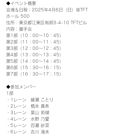
◆イベント概要 
会場＆日程：2025年4月6日（日）＠TFT 
ホール 500
住所：東京都江東区有明3-4-10 TFTビル
内容：握手会
第1部（10：00～10：45） 
第2部（11：00～11：45）
第3部（12：00～12：45）
第4部（13：00～13：45）
第5部（14：00～14：45）
第6部（15：30～16：15）
第7部（16：30～17：15）
◆参加メンバー
1部 
・1レーン　綾瀬 ことり
・2レーン　橋本 真希
・3レーン　葉山 莉瑚
・4レーン　水野 乃愛
・5レーン　百瀬 紗菜
・6レーン　吉川 海未