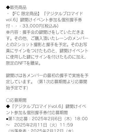
◆販売商品
・【FC 限定商品】『デジタルブロマイド
vol.6』鍵開けイベント参加＆個別握手券
付・・・33,000円(税込み) 
※内容：握手会の鍵開けをしていただきま
す。その他、ご購入頂いたレーンのメンバー
との2ショット撮影と握手を予定。そのお写
真にサインをつけたものと、鍵開けイベント
に使用した鍵にサインを付けたものに加え、
限定のNFTを贈呈。
鍵開けは各メンバーの最初の握手で実施を予
定しています。（第1次応募期間より応募開
始予定です）
〇応募期間
◆『デジタルブロマイドvol.6』鍵開けイベ
ント参加＆個別握手券付応募期間
●第1次応募：2025年2月6日（木）18:00
～　2025年2月11日（火）11:59
（当落発表：2025年2月12日（水）