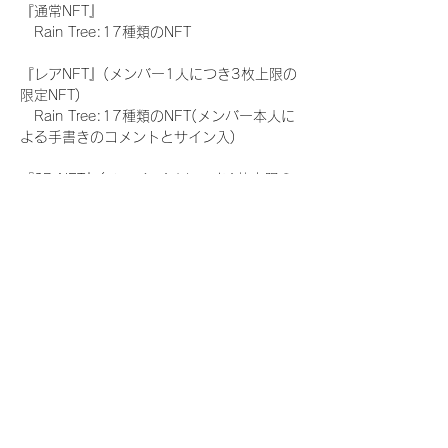
『通常NFT』
　Rain Tree:17種類のNFT
『レアNFT』(メンバー1人につき3枚上限の
限定NFT)
　Rain Tree:17種類のNFT(メンバー本人に
よる手書きのコメントとサイン入)
『SR NFT』(メンバー1人につき1枚上限の
限定NFT)
　Rain Tree:17種類のNFT(メンバー本人に
よる手書きのコメントとサイン入)
『にがおえ会参加NFT』(メンバー1人につ
き3枚上限の限定NFT)
　Rain Tree:17種類のNFT
※にがおえ会とは？
メンバーにあなたの似顔絵を描いてもらえる
イベントです。握手後にデジタルブロマイ
ド 1 枚につき1枚ランダムで配布される