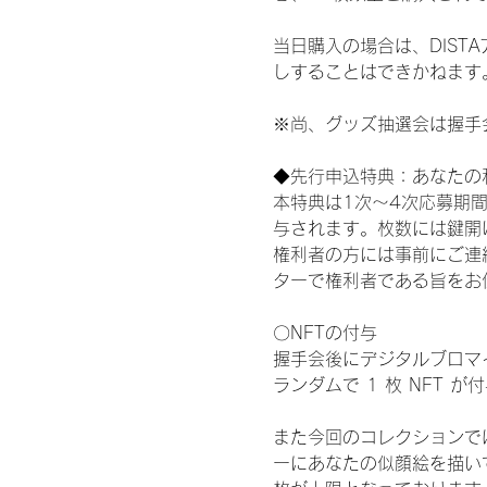
当日購入の場合は、DIS
しすることはできかねます
※尚、グッズ抽選会は握手
◆先行申込特典：あなたの
本特典は1次〜4次応募期
与されます。枚数には鍵開
権利者の方には事前にご連
ターで権利者である旨をお
〇NFTの付与
握手会後にデジタルブロマイ
ランダムで 1 枚 NFT 
また今回のコレクションで
ーにあなたの似顔絵を描い