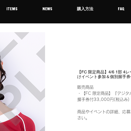
ITEMS
NEWS
購入方法
FAQ
【FC 限定商品】4/6 1部 
けイベント参加＆個別握手券
販売商品
・【FC 限定商品】『デジタ
握手券付33,000円(税込
商品やイベントの詳細、応募
さい。