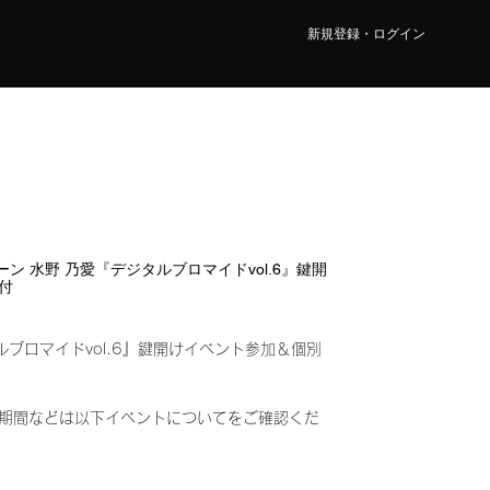
新規登録・ログイン
4レーン 水野 乃愛『デジタルブロマイドvol.6』鍵開
付
ルブロマイドvol.6』鍵開けイベント参加＆個別
み)
期間などは以下イベントについてをご確認くだ