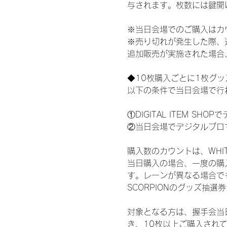
与されます。枚数には鍵開
※当日会場でのご購入はカ
※売り切れが発生した際、
追加販売が実施された場合
◆10枚購入ごとに1枚グ
以下の条件で当日会場で行
①DIGITAL ITEM 
②当日会場でデジタルブロ
購入数のカウントは、WHITE 
当日購入の場合、一度の購
す。レーンが異なる場合でも、
SCORPIONのグッズ抽
対象となる方は、握手会当
き、10枚以上ご購入され