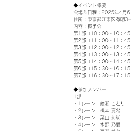
◆イベント概要 
会場＆日程：2025年4月6
住所：東京都江東区有明3-4-
内容：握手会
第1部（10：00～10：45
第2部（11：00～11：4
第3部（12：00～12：4
第4部（13：00～13：4
第5部（14：00～14：4
第6部（15：30～16：1
第7部（16：30～17：1
◆参加メンバー
1部 
・1レーン　綾瀬 ことり
・2レーン　橋本 真希
・3レーン　葉山 莉瑚
・4レーン　水野 乃愛