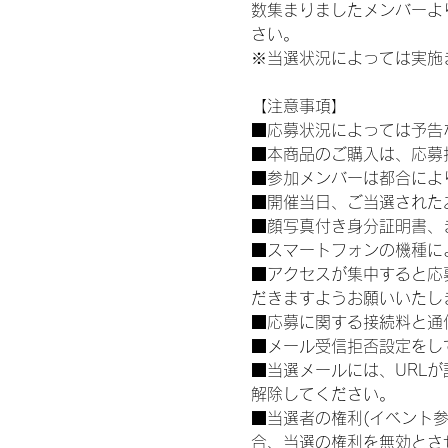
数集まりましたメンバーよ
さい。
※当選状況によっては実施
【注意事項】
■応募状況によっては予告
■本商品のご購入は、応募
■参加メンバーは都合によ
■開催当日、ご当選された
■顔写真付き身分証明書、
■スマートフォンの機種に
■アクセスが集中すると応
だきますようお願いいたし
■応募に関する接続料と通
■メール受信拒否設定をし
■当選メールには、URL
解除してください。
■当選者の権利(イベント
合、当選の権利を無効とさ