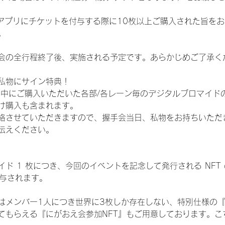
TAアプリにチケットを付与する際に10枚以上ご購入された旨を
。
会の全行程終了後、実施される予定です。あらかじめご了承く
私物にサイン特典！
間中にご購入いただいた各部/各レーン毎のデジタルブロマイド
け購入も含まれます。
絡させていただきますので、握手会当日、私物をお持ちいただ
伝えください。
ド 1 枚につき、今回のイベントを記念して発行される NFT
が付与されます。
はメンバー1人につき世界に3枚しか存在しない、特別仕様の『
てもらえる『にがおえ会参加NFT』もご用意しております。こ