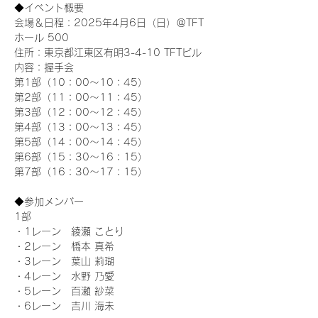
◆イベント概要 
会場＆日程：2025年4月6日（日）＠TFT 
ホール 500
住所：東京都江東区有明3-4-10 TFTビル
内容：握手会
第1部（10：00～10：45） 
第2部（11：00～11：45）
第3部（12：00～12：45）
第4部（13：00～13：45）
第5部（14：00～14：45）
第6部（15：30～16：15）
第7部（16：30～17：15）
◆参加メンバー
1部 
・1レーン　綾瀬 ことり
・2レーン　橋本 真希
・3レーン　葉山 莉瑚
・4レーン　水野 乃愛
・5レーン　百瀬 紗菜
・6レーン　吉川 海未