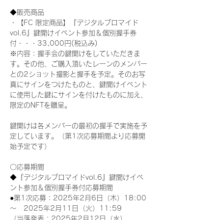
◆販売商品
・【FC 限定商品】『デジタルブロマイド
vol.6』鍵開けイベント参加＆個別握手券
付・・・33,000円(税込み) 
※内容：握手会の鍵開けをしていただきま
す。その他、ご購入頂いたレーンのメンバー
との2ショット撮影と握手を予定。そのお写
真にサインをつけたものと、鍵開けイベント
に使用した鍵にサインを付けたものに加え、
限定のNFTを贈呈。
鍵開けは各メンバーの最初の握手で実施を予
定しています。（第1次応募期間より応募開
始予定です）
〇応募期間
◆『デジタルブロマイドvol.6』鍵開けイベ
ント参加＆個別握手券付応募期間
●第1次応募：2025年2月6日（木）18:00
～　2025年2月11日（火）11:59
（当落発表：2025年2月12日（水）