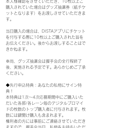
本人様確認をさせていただき、10枚以上ご
購入されていた場合はグッズ抽選券（紙チケ
ットとなります）をお渡しさせていただきま
す。
当日購入の場合は、DISTAアプリにチケット
を付与する際に10枚以上ご購入された旨を
お伝えください。後からお渡しすることはで
きかねます。
※尚、グッズ抽選会は握手会の全行程終了
後、実施される予定です。あらかじめご了承
ください。
◆先行申込特典：あなたの私物にサイン特
典！
本特典は1次〜4次応募期間中にご購入いた
だいた各部/各レーン毎のデジタルブロマイ
ドの枚数のトップ購入者に付与されます。枚
数には鍵開け購入も含まれます。
権利者の方には事前にご連絡させていただき
ますので、握手会当日、私物をお持ちいただ