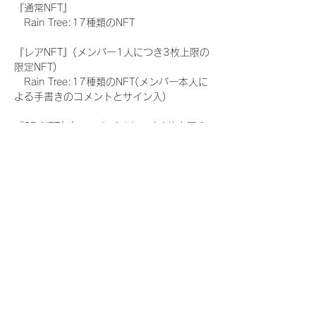
『通常NFT』
　Rain Tree:17種類のNFT
『レアNFT』(メンバー1人につき3枚上限の
限定NFT)
　Rain Tree:17種類のNFT(メンバー本人に
よる手書きのコメントとサイン入)
『SR NFT』(メンバー1人につき1枚上限の
限定NFT)
　Rain Tree:17種類のNFT(メンバー本人に
よる手書きのコメントとサイン入)
『にがおえ会参加NFT』(メンバー1人につ
き3枚上限の限定NFT)
　Rain Tree:17種類のNFT
※にがおえ会とは？
メンバーにあなたの似顔絵を描いてもらえる
イベントです。握手後にデジタルブロマイ
ド 1 枚につき1枚ランダムで配布される