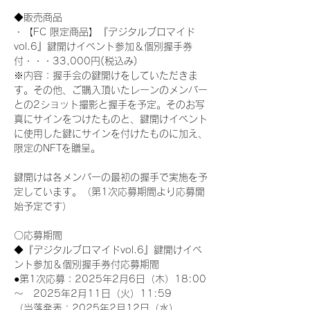
◆販売商品
・【FC 限定商品】『デジタルブロマイド
vol.6』鍵開けイベント参加＆個別握手券
付・・・33,000円(税込み) 
※内容：握手会の鍵開けをしていただきま
す。その他、ご購入頂いたレーンのメンバー
との2ショット撮影と握手を予定。そのお写
真にサインをつけたものと、鍵開けイベント
に使用した鍵にサインを付けたものに加え、
限定のNFTを贈呈。
鍵開けは各メンバーの最初の握手で実施を予
定しています。（第1次応募期間より応募開
始予定です）
〇応募期間
◆『デジタルブロマイドvol.6』鍵開けイベ
ント参加＆個別握手券付応募期間
●第1次応募：2025年2月6日（木）18:00
～　2025年2月11日（火）11:59
（当落発表：2025年2月12日（水）