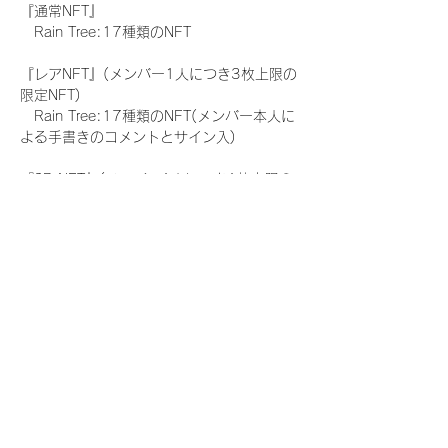
『通常NFT』
　Rain Tree:17種類のNFT
『レアNFT』(メンバー1人につき3枚上限の
限定NFT)
　Rain Tree:17種類のNFT(メンバー本人に
よる手書きのコメントとサイン入)
『SR NFT』(メンバー1人につき1枚上限の
限定NFT)
　Rain Tree:17種類のNFT(メンバー本人に
よる手書きのコメントとサイン入)
『にがおえ会参加NFT』(メンバー1人につ
き3枚上限の限定NFT)
　Rain Tree:17種類のNFT
※にがおえ会とは？
メンバーにあなたの似顔絵を描いてもらえる
イベントです。握手後にデジタルブロマイ
ド 1 枚につき1枚ランダムで配布される