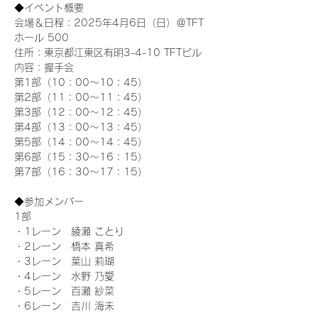
◆イベント概要 
会場＆日程：2025年4月6日（日）＠TFT 
ホール 500
住所：東京都江東区有明3-4-10 TFTビル
内容：握手会
第1部（10：00～10：45） 
第2部（11：00～11：45）
第3部（12：00～12：45）
第4部（13：00～13：45）
第5部（14：00～14：45）
第6部（15：30～16：15）
第7部（16：30～17：15）
◆参加メンバー
1部 
・1レーン　綾瀬 ことり
・2レーン　橋本 真希
・3レーン　葉山 莉瑚
・4レーン　水野 乃愛
・5レーン　百瀬 紗菜
・6レーン　吉川 海未