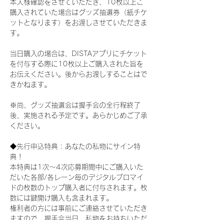
本人様確認をさせていただき、10枚以上ご
購入されていた場合はグッズ抽選券（紙チケ
ットとなります）をお渡しさせていただきま
す。
当日購入の場合は、DISTAアプリにチケット
を付与する際に10枚以上ご購入された旨を
お伝えください。後からお渡しすることはで
きかねます。
※尚、グッズ抽選会は握手会の全行程終了
後、実施される予定です。あらかじめご了承
ください。
◆先行申込特典：あなたの私物にサイン特
典！
本特典は1次〜4次応募期間中にご購入いた
だいた各部/各レーン毎のデジタルブロマイ
ドの枚数のトップ購入者に付与されます。枚
数には鍵開け購入も含まれます。
権利者の方には事前にご連絡させていただき
ますので、握手会当日、私物をお持ちいただ