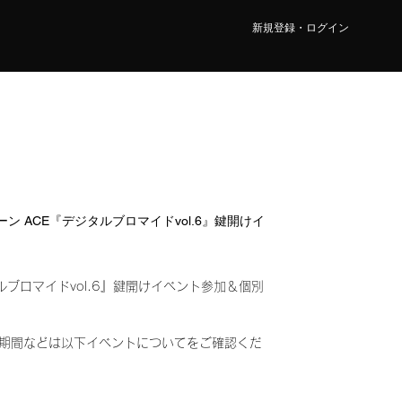
新規登録・ログイン
1レーン ACE『デジタルブロマイドvol.6』鍵開けイ
ルブロマイドvol.6』鍵開けイベント参加＆個別
み)
期間などは以下イベントについてをご確認くだ