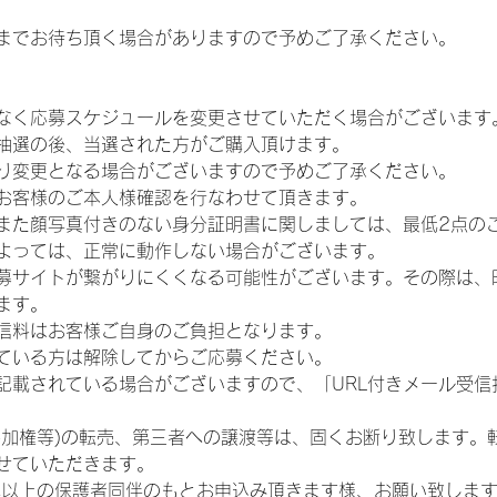
までお待ち頂く場合がありますので予めご了承ください。
なく応募スケジュールを変更させていただく場合がございます
抽選の後、当選された方がご購入頂けます。
り変更となる場合がございますので予めご了承ください。
お客様のご本人様確認を行なわせて頂きます。
また顔写真付きのない身分証明書に関しましては、最低2点の
よっては、正常に動作しない場合がございます。
募サイトが繋がりにくくなる可能性がございます。その際は、
ます。
信料はお客様ご自身のご負担となります。
ている方は解除してからご応募ください。
が記載されている場合がございますので、「URL付きメール受
参加権等)の転売、第三者への譲渡等は、固くお断り致します。
せていただきます。
歳以上の保護者同伴のもとお申込み頂きます様、お願い致しま