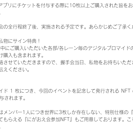
TAアプリにチケットを付与する際に10枚以上ご購入された旨を
。
会の全行程終了後、実施される予定です。あらかじめご了承く
私物にサイン特典！
間中にご購入いただいた各部/各レーン毎のデジタルブロマイド
け購入も含まれます。
絡させていただきますので、握手会当日、私物をお持ちいただ
伝えください。
ド 1 枚につき、今回のイベントを記念して発行される NFT
が付与されます。
はメンバー1人につき世界に3枚しか存在しない、特別仕様の『
てもらえる『にがおえ会参加NFT』もご用意しております。こ
。