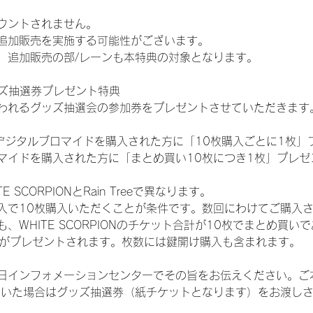
ウントされません。
追加販売を実施する可能性がございます。
、追加販売の部/レーンも本特典の対象となります。
ッズ抽選券プレゼント特典
われるグッズ抽選会の参加券をプレゼントさせていただきます
SHOPでデジタルブロマイドを購入された方に「10枚購入ごとに1枚
マイドを購入された方に「まとめ買い10枚につき1枚」プレゼ
SCORPIONとRain Treeで異なります。
入で10枚購入いただくことが条件です。数回にわけてご購入
WHITE SCORPIONのチケット合計が10枚でまとめ買いであ
選券がプレゼントされます。枚数には鍵開け購入も含まれます。
日インフォメーションセンターでその旨をお伝えください。ご
ていた場合はグッズ抽選券（紙チケットとなります）をお渡し