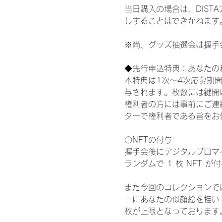
当日購入の場合は、DIS
しすることはできかねます
※尚、グッズ抽選会は握手
◆先行申込特典：あなたの
本特典は1次〜4次応募期
与されます。枚数には鍵開
権利者の方には事前にご連
ターで権利者である旨をお
〇NFTの付与
握手会後にデジタルブロマイ
ランダムで 1 枚 NFT 
また今回のコレクションで
ーにあなたの似顔絵を描い
枚が上限となっております