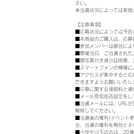
さい。
※当選状況によっては実施
【注意事項】
■応募状況によっては予告
■本商品のご購入は、応募
■参加メンバーは都合によ
■開催当日、ご当選された
■顔写真付き身分証明書、
■スマートフォンの機種に
■アクセスが集中すると応
だきますようお願いいたし
■応募に関する接続料と通
■メール受信拒否設定をし
■当選メールには、URL
解除してください。
■当選者の権利(イベント
合、当選の権利を無効とさ
■小学生以下の方は、20