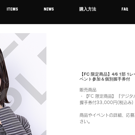
ITEMS
NEWS
購入方法
FAQ
【FC 限定商品】4/6 1部 
ベント参加＆個別握手券付
販売商品
・【FC 限定商品】『デジタ
握手券付33,000円(税込
商品やイベントの詳細、応募
さい。