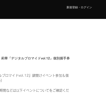
新規登録・ログイン
佐藤 莉華『デジタルブロマイドvol.12』個別握手券
ルブロマイドvol.12』鍵開けイベント参加＆個
込み)
期間などは以下イベントについてをご確認くだ