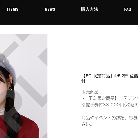
ITEMS
NEWS
購入方法
FAQ
【FC 限定商品】4/5 2部 
付
販売商品
・【FC 限定商品】『デジタ
別握手券付33,000円(税
商品やイベントの詳細、応募
さい。