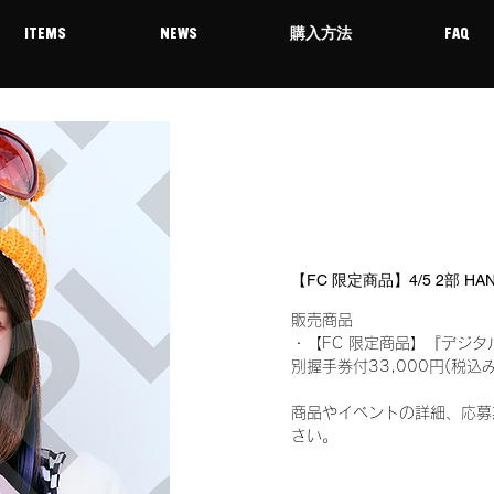
ITEMS
NEWS
購入方法
FAQ
【FC 限定商品】4/5 2部 
販売商品
・【FC 限定商品】『デジタ
別握手券付33,000円(税
商品やイベントの詳細、応募
さい。