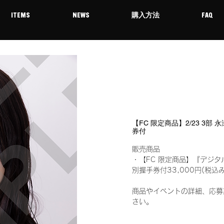
ITEMS
NEWS
購入方法
FAQ
【FC 限定商品】2/23 3部
券付
販売商品
・【FC 限定商品】『デジタ
別握手券付33,000円(税
商品やイベントの詳細、応募
さい。