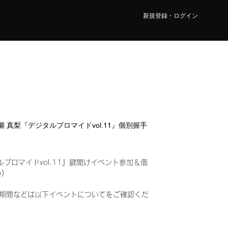
新規登録・ログイン
 永瀬 真梨『デジタルブロマイドvol.11』個別握手
ルブロマイドvol.11』鍵開けイベント参加＆個
込み)
期間などは以下イベントについてをご確認くだ