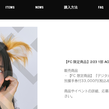
ITEMS
NEWS
購入方法
FAQ
【FC 限定商品】2/23 1部 
販売商品
・【FC 限定商品】『デジタ
別握手券付33,000円(税
商品やイベントの詳細、応募
さい。